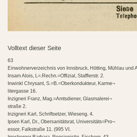
Volltext dieser Seite
63
Einwohnerverzeichnis von Innsbruck, Hötting, Mühlau und 
Insam Alois, L=.Rechn.=Offizial, Stafflerstr. 2.
Inwinkl Chrysant, S.=B.=Oberkondukteur, Karme¬
litergasse 16.
Inzigneri Franz, Mag.=Amtsdiener, Glasmalerei¬
straße 2.
Inzigneri Karl, Schriftsetzer, Wieseng. 4.
Ipsen Karl, Dr., Obersanitätsrat, Universitäts=Pro¬
essor, Falkstraße 11. (995 VI.
Irresberger Barbara, Pensionistin, Fischerg. 43.