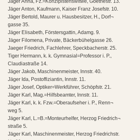
Jäger Anna, Fz.=Konzipistenswitwe, Goethestr. 13.
Jäger Anton, Kaufmann, Kaiser Franz Josefstr. 10.
Jäger Bertold, Maurer u. Hausbesitzer, H., Dorf¬
gasse 35.
Jäger Elisabeth, Förstersgattin, Adamg. 9.
Jäger Filomena, Private, Bäckerbühelgasse 26.
Jaeger Friedrich, Fachlehrer, Speckbacherstr. 25.
Tiger Hermann, k. k. Gymnasial=Professor i. P.,
Claudiastraße 14.
Jäger Jakob, Maschinenmeister, Innstr. 40.
Jäger Ida, Postoffiziantin, Innstr. 11.
Jäger Josef, Optiker=Werkführer, Schöpfstr. 21.
Jäger Karl, Mag.=Hilfsbeamter, Innstr. 11.
Jäger Karl, k. k. Fzw.=Oberaufseher i. P., Renn¬
weg 5.
Jäger Karl, L.=B.=Monteurhelfer, Herzog Friedrich¬
straße 5.
Jäger Karl, Maschinenmeister, Herzog Friedrichstr.