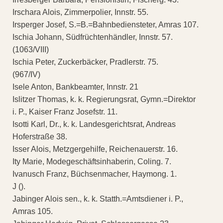
Irschara Alois, Zimmerpolier, Innstr. 55.
Irsperger Josef, S.=B.=Bahnbediensteter, Amras 107.
Ischia Johann, Südfrüchtenhändler, Innstr. 57.
(1063/VIII)
Ischia Peter, Zuckerbäcker, Pradlerstr. 75.
(967/IV)
Isele Anton, Bankbeamter, Innstr. 21
Islitzer Thomas, k. k. Regierungsrat, Gymn.=Direktor
i. P., Kaiser Franz Josefstr. 11.
Isotti Karl, Dr., k. k. Landesgerichtsrat, Andreas
Hoferstraße 38.
Isser Alois, Metzgergehilfe, Reichenauerstr. 16.
Ity Marie, Modegeschäftsinhaberin, Coling. 7.
Ivanusch Franz, Büchsenmacher, Haymong. 1.
J ().
Jabinger Alois sen., k. k. Statth.=Amtsdiener i. P.,
Amras 105.