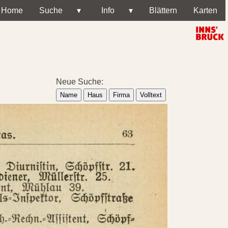
Home
Suche
▾
Info
▾
Blättern
Karten
Neue Suche:
Name
Haus
Firma
Volltext