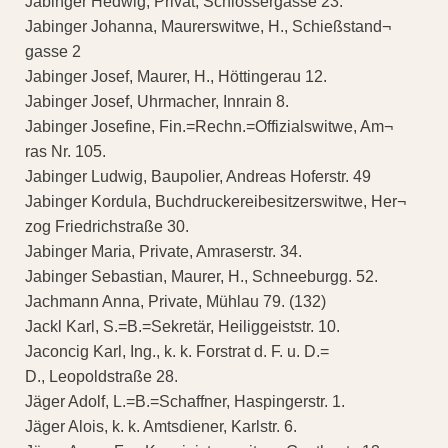
Jabinger Hedwig, Privat, Schlossergasse 23.
Jabinger Johanna, Maurerswitwe, H., Schießstand¬
gasse 2
Jabinger Josef, Maurer, H., Höttingerau 12.
Jabinger Josef, Uhrmacher, Innrain 8.
Jabinger Josefine, Fin.=Rechn.=Offizialswitwe, Am¬
ras Nr. 105.
Jabinger Ludwig, Baupolier, Andreas Hoferstr. 49
Jabinger Kordula, Buchdruckereibesitzerswitwe, Her¬
zog Friedrichstraße 30.
Jabinger Maria, Private, Amraserstr. 34.
Jabinger Sebastian, Maurer, H., Schneeburgg. 52.
Jachmann Anna, Private, Mühlau 79. (132)
Jackl Karl, S.=B.=Sekretär, Heiliggeiststr. 10.
Jaconcig Karl, Ing., k. k. Forstrat d. F. u. D.=
D., Leopoldstraße 28.
Jäger Adolf, L.=B.=Schaffner, Haspingerstr. 1.
Jäger Alois, k. k. Amtsdiener, Karlstr. 6.