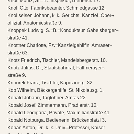
Knoll Moritz, St.=B.=Inspektor, Bienerstr. 17.
Knoll Otto, Fabriksbeamter, Schmiedgasse 12.
Knollseisen Johann, k. k. Gerichts=Kanzlei=Ober¬
offizial, Anatomiestraße 9.
Knoppek Ludwig, S.=B.=Kondukteur, Gabelsberger¬
straße 41.
Knottner Charlotte, Fz.=Kanzleigehilfin, Amraser¬
straße 63.
Knotz Friedrich, Tischler, Mandelsbergerstr. 10.
Knotz Julius, Dr., Staatsbahnrat, Fallmerayer¬
straße 9.
Knourek Franz, Tischler, Kapuzinerg. 32.
Kob Wilhelm, Bäckergehilfe, St. Nikolausg. 1.
Kobald Johann, Taglöhner, Amras 22.
Kobald Josef, Zimmermann, Pradlerstr. 10.
Kobald Leodigaria, Private, Maximilianstraße 41.
Kobald Notburga, Bedienerin, Brückenplatzl 3.
Koban Anton, Dr., k. k. Univ.=Professor, Kaiser