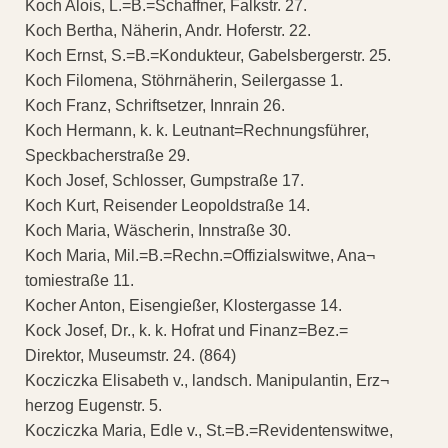
Koch Alois, L.=B.=Schaffner, Falkstr. 27.
Koch Bertha, Näherin, Andr. Hoferstr. 22.
Koch Ernst, S.=B.=Kondukteur, Gabelsbergerstr. 25.
Koch Filomena, Stöhrnäherin, Seilergasse 1.
Koch Franz, Schriftsetzer, Innrain 26.
Koch Hermann, k. k. Leutnant=Rechnungsführer,
Speckbacherstraße 29.
Koch Josef, Schlosser, Gumpstraße 17.
Koch Kurt, Reisender Leopoldstraße 14.
Koch Maria, Wäscherin, Innstraße 30.
Koch Maria, Mil.=B.=Rechn.=Offizialswitwe, Ana¬
tomiestraße 11.
Kocher Anton, Eisengießer, Klostergasse 14.
Kock Josef, Dr., k. k. Hofrat und Finanz=Bez.=
Direktor, Museumstr. 24. (864)
Kocziczka Elisabeth v., landsch. Manipulantin, Erz¬
herzog Eugenstr. 5.
Kocziczka Maria, Edle v., St.=B.=Revidentenswitwe,