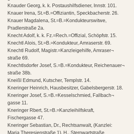
Knauder Georg, k. k. Postaushilfsdiener, Innstr. 101.
Knauer Irena, St.=B.=Offiziantin, Speckbacherstr. 26.
Knauer Magdalena, St.=B.=Kondukteurswitwe,
Pradlerstraße 2a.
Knecht Adolf, k. k. Fz.=Rech.=Offizial, Schöpfstr. 15.
Knechtl Alois, St.=B.=Kondukteur, Amraserstr. 69.
Knechtl Rudolf, Magistr.=Kanzleigehilfe, Amraser¬
straße 69.
Knechtlsdorfer Josef, S.=B.=Kondukteur, Reichenauer¬
straße 38b.
Kneißl Edmund, Kutscher, Templstr. 14.
Kneringer Heinrich, Hausbesitzer, Gabelsbergerstr. 18.
Kneringer Josef, S.=B.=Kesselschmied, Fallbach¬
gasse 11.
Kneringer Rbert, St.=B.=Kanzleihilfskraft,
Fischergasse 47.
Kneringer Sebastian, Dr., Rechtsanwalt, (Kanzlei:
Maria Theresienstraße 1), H., Sternwartstraße