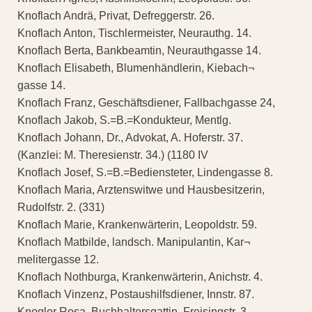
Knoflach Andrä, Privat, Defreggerstr. 26.
Knoflach Anton, Tischlermeister, Neurauthg. 14.
Knoflach Berta, Bankbeamtin, Neurauthgasse 14.
Knoflach Elisabeth, Blumenhändlerin, Kiebach¬
gasse 14.
Knoflach Franz, Geschäftsdiener, Fallbachgasse 24,
Knoflach Jakob, S.=B.=Kondukteur, Mentlg.
Knoflach Johann, Dr., Advokat, A. Hoferstr. 37.
(Kanzlei: M. Theresienstr. 34.) (1180 IV
Knoflach Josef, S.=B.=Bediensteter, Lindengasse 8.
Knoflach Maria, Arztenswitwe und Hausbesitzerin,
Rudolfstr. 2. (331)
Knoflach Marie, Krankenwärterin, Leopoldstr. 59.
Knoflach Matbilde, landsch. Manipulantin, Kar¬
melitergasse 12.
Knoflach Nothburga, Krankenwärterin, Anichstr. 4.
Knoflach Vinzenz, Postaushilfsdiener, Innstr. 87.
Knogler Rosa, Buchhaltersgattin, Freisingstr. 3.