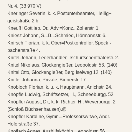
Nr. 4. (33 970IV)
Kneringer Severin, k. k. Postunterbeamter, Heilig¬
geiststraße 2 b.
Kneußl Gottlieb, Dr., Adv.=Konz., Zollerstr. 1.
Kniesz Johann, S.=B.=Schmied, Hörmannstr. 6.
Knirsch Florian, k. k. Ober=Postkontrollor, Speck¬
bacherstraße 4.
Knitel Johann, Lederhändler, Tschurtschenthalerstr. 2.
Knitel Nikolaus, Glockengießer, Leopoldstr. 53. (140)
Knitel Otto, Glockengießer, Berg Iselweg 12. (140)
Knittel Johanna, Private, Bienerstr. 17.
Knobloch Florian, k. u. k. Hauptmann, Anichstr. 24.
Knöpfle Ludwig, Schriftsetzer, H., Schneeburgg. 52.
Knöpfler August, Dr., k. k. Richter, H., Weyerburgg. 2
(Schloß Büchsenhausen).@
Knöpfler Karoline, Gymn.=Professorswitwe, Andr.
Hoferstraße 37.
Knoflach Agnes, Aushilfsköchin, Leopoldstr. 56.