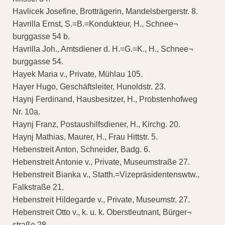
Havlicek Josefine, Brotträgerin, Mandelsbergerstr. 8.
Havrilla Ernst, S.=B.=Kondukteur, H., Schnee¬
burggasse 54 b.
Havrilla Joh., Amtsdiener d. H.=G.=K., H., Schnee¬
burggasse 54.
Hayek Maria v., Private, Mühlau 105.
Hayer Hugo, Geschäftsleiter, Hunoldstr. 23.
Haynj Ferdinand, Hausbesitzer, H., Probstenhofweg
Nr. 10a.
Haynj Franz, Postaushilfsdiener, H., Kirchg. 20.
Haynj Mathias, Maurer, H., Frau Hittstr. 5.
Hebenstreit Anton, Schneider, Badg. 6.
Hebenstreit Antonie v., Private, Museumstraße 27.
Hebenstreit Bianka v., Statth.=Vizepräsidentenswtw.,
Falkstraße 21.
Hebenstreit Hildegarde v., Private, Museumstr. 27.
Hebenstreit Otto v., k. u. k. Oberstleutnant, Bürger¬
straße 28.