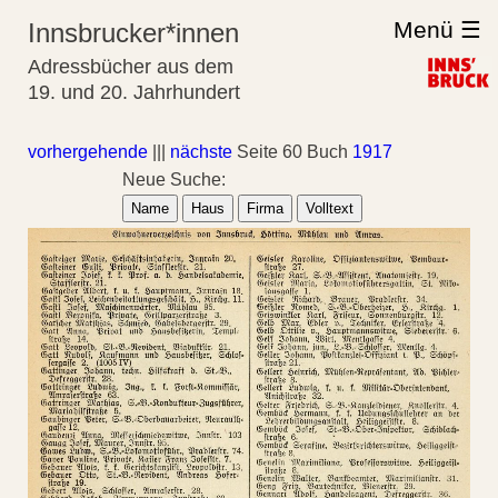
Menü ☰
Innsbrucker*innen
Adressbücher aus dem
19. und 20. Jahrhundert
vorhergehende
|||
nächste
Seite 60 Buch
1917
Neue Suche:
Name
Haus
Firma
Volltext