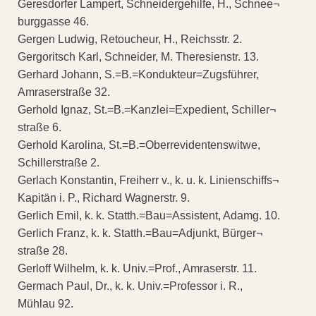
Geresdorfer Lampert, Schneidergehilfe, H., Schnee¬
burggasse 46.
Gergen Ludwig, Retoucheur, H., Reichsstr. 2.
Gergoritsch Karl, Schneider, M. Theresienstr. 13.
Gerhard Johann, S.=B.=Kondukteur=Zugsführer,
Amraserstraße 32.
Gerhold Ignaz, St.=B.=Kanzlei=Expedient, Schiller¬
straße 6.
Gerhold Karolina, St.=B.=Oberrevidentenswitwe,
Schillerstraße 2.
Gerlach Konstantin, Freiherr v., k. u. k. Linienschiffs¬
Kapitän i. P., Richard Wagnerstr. 9.
Gerlich Emil, k. k. Statth.=Bau=Assistent, Adamg. 10.
Gerlich Franz, k. k. Statth.=Bau=Adjunkt, Bürger¬
straße 28.
Gerloff Wilhelm, k. k. Univ.=Prof., Amraserstr. 11.
Germach Paul, Dr., k. k. Univ.=Professor i. R.,
Mühlau 92.