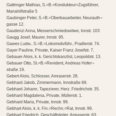
Gattringer Mathias, S.=B.=Kondukteur=Zugsführer,
Mariahilfstraße 5
Gaubinger Peter, S.=B.=Oberbauarbeiter, Neurauth¬
gasse 12.
Gaudenzi Anna, Messerschmiedswitwe, Innstr. 103
Gaugg Josef, Maurer, Innstr. 95.
Gawes Ludw., S.=B.=Lokomotivführ., Pradlerstr. 74.
Gayer Pauline, Private, Kaiser Franz Josefstr. 7.
Gebauer Alois, k. k. Gerichtskanzlist, Leopoldstr. 13.
Gebauer Otto, St.=B.=Revident, Andreas Hofer¬
straße 19.
Gebert Alois, Schlosser, Amraserstr. 28.
Gebhard Jakob, Zimmermann, Innstraße 69.
Gebhard Johann, Tapezierer, Herz. Friedrichstr. 35.
Gebhard Magdalena, Private, Müllerstr. 1.
Gebhard Maria, Private, Innstr. 99.
Gebhart Alois, k. k. Fin.=Rechn.=Rat, Innstr. 99.
Gebhart Friedrich, Geschäftsleiter, Amraserstr. 63.