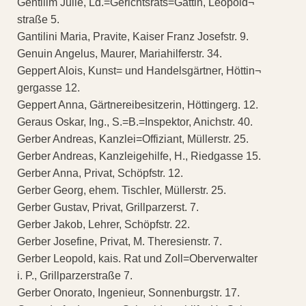
Gentilim Julie, Ld.=Gerichtsrats=Gattin, Leopold¬
straße 5.
Gantilini Maria, Pravite, Kaiser Franz Josefstr. 9.
Genuin Angelus, Maurer, Mariahilferstr. 34.
Geppert Alois, Kunst= und Handelsgärtner, Höttin¬
gergasse 12.
Geppert Anna, Gärtnereibesitzerin, Höttingerg. 12.
Geraus Oskar, Ing., S.=B.=Inspektor, Anichstr. 40.
Gerber Andreas, Kanzlei=Offiziant, Müllerstr. 25.
Gerber Andreas, Kanzleigehilfe, H., Riedgasse 15.
Gerber Anna, Privat, Schöpfstr. 12.
Gerber Georg, ehem. Tischler, Müllerstr. 25.
Gerber Gustav, Privat, Grillparzerst. 7.
Gerber Jakob, Lehrer, Schöpfstr. 22.
Gerber Josefine, Privat, M. Theresienstr. 7.
Gerber Leopold, kais. Rat und Zoll=Oberverwalter
i. P., Grillparzerstraße 7.
Gerber Onorato, Ingenieur, Sonnenburgstr. 17.