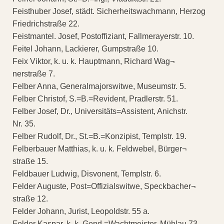
Feisthuber Josef, städt. Sicherheitswachmann, Herzog
Friedrichstraße 22.
Feistmantel. Josef, Postoffiziant, Fallmerayerstr. 10.
Feitel Johann, Lackierer, Gumpstraße 10.
Feix Viktor, k. u. k. Hauptmann, Richard Wag¬
nerstraße 7.
Felber Anna, Generalmajorswitwe, Museumstr. 5.
Felber Christof, S.=B.=Revident, Pradlerstr. 51.
Felber Josef, Dr., Universitäts=Assistent, Anichstr.
Nr. 35.
Felber Rudolf, Dr., St.=B.=Konzipist, Templstr. 19.
Felberbauer Matthias, k. u. k. Feldwebel, Bürger¬
straße 15.
Feldbauer Ludwig, Disvonent, Templstr. 6.
Felder Auguste, Post=Offizialswitwe, Speckbacher¬
straße 12.
Felder Johann, Jurist, Leopoldstr. 55 a.
Felder Kaspar, k. k. Gend.=Wachtmeister, Mühlau 73.