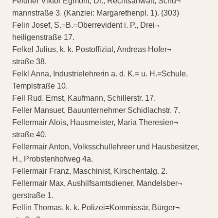
Feldner Viktor Egmont, Dr., Rechtsanwalt, Schu¬
mannstraße 3. (Kanzlei: Margarethenpl. 1). (303)
Felin Josef, S.=B.=Oberrevident i. P., Drei¬
heiligenstraße 17.
Felkel Julius, k. k. Postoffizial, Andreas Hofer¬
straße 38.
Felkl Anna, Industrielehrerin a. d. K.= u. H.=Schule,
Templstraße 10.
Fell Rud. Ernst, Kaufmann, Schillerstr. 17.
Feller Mansuet, Bauunternehmer Schidlachstr. 7.
Fellermair Alois, Hausmeister, Maria Theresien¬
straße 40.
Fellermair Anton, Volksschullehreer und Hausbesitzer,
H., Probstenhofweg 4a.
Fellermair Franz, Maschinist, Kirschentalg. 2.
Fellermair Max, Aushilfsamtsdiener, Mandelsber¬
gerstraße 1.
Fellin Thomas, k. k. Polizei=Kommissär, Bürger¬