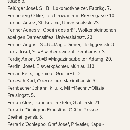
straße 3.
Felürger Josef, S.=B.=Lokomotivheizer, Fabrikg. 7.=
Fenneberg Ottilie, Leichenwärterin, Riesengasse 10.
Fenner Ada v., Stiftsdame, Universitätsstr. 23.
Fenner Agnes v., Oberin des gräfl. Wolkensteinschen
adeligen Damenstiftes, Universitätsstr. 23.
Fenner August, S.=B.=Mag.=Diener, Heiliggeiststr. 3.
Fenz Josef, St.=B.=Oberrevident, Pembaurstr. 3.
Ferdig Anton, St.=B.=Magazinsarbeiter, Adamg. 20.
Ferdini Josef, Eiswerkpächter, Mühlau 113.
Ferian Felix, Ingenieur, Goethestr. 3.
Ferlesch Karl, Oberkellner, Maximilianstr. 5.
Fernbacher Johann, k. u. k. Mil.=Rechn.=Offizial,
Freisingstr. 5.
Ferrari Alois, Bahnbediensteter, Stafflerstr. 21.
Ferrari d'Ochieppo Ernestine, Gräfin, Private,
Dreiheiligenstr. 5.
Ferrari d'Ochieppo, Graf Josef, Privatier, Kapu¬