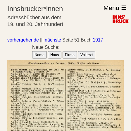
Menü ☰
Innsbrucker*innen
Adressbücher aus dem
19. und 20. Jahrhundert
vorhergehende
|||
nächste
Seite 51 Buch
1917
Neue Suche:
Name
Haus
Firma
Volltext