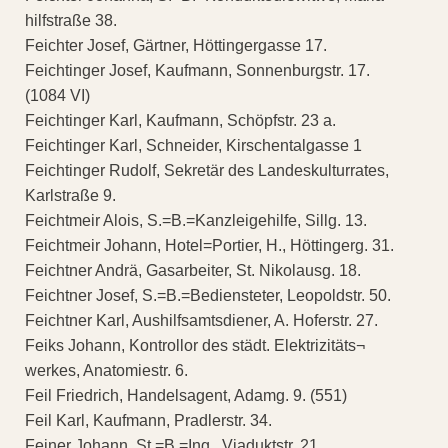
hilfstraße 38.
Feichter Josef, Gärtner, Höttingergasse 17.
Feichtinger Josef, Kaufmann, Sonnenburgstr. 17.
(1084 VI)
Feichtinger Karl, Kaufmann, Schöpfstr. 23 a.
Feichtinger Karl, Schneider, Kirschentalgasse 1
Feichtinger Rudolf, Sekretär des Landeskulturrates,
Karlstraße 9.
Feichtmeir Alois, S.=B.=Kanzleigehilfe, Sillg. 13.
Feichtmeir Johann, Hotel=Portier, H., Höttingerg. 31.
Feichtner Andrä, Gasarbeiter, St. Nikolausg. 18.
Feichtner Josef, S.=B.=Bediensteter, Leopoldstr. 50.
Feichtner Karl, Aushilfsamtsdiener, A. Hoferstr. 27.
Feiks Johann, Kontrollor des städt. Elektrizitäts¬
werkes, Anatomiestr. 6.
Feil Friedrich, Handelsagent, Adamg. 9. (551)
Feil Karl, Kaufmann, Pradlerstr. 34.
Feiner Johann, St.=B.=Ing., Viaduktstr. 21.