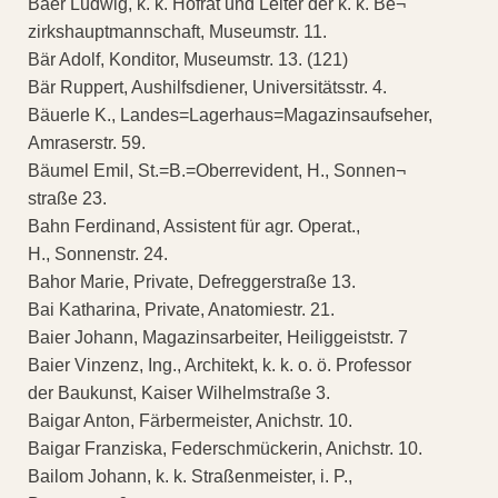
Baer Ludwig, k. k. Hofrat und Leiter der k. k. Be¬
zirkshauptmannschaft, Museumstr. 11.
Bär Adolf, Konditor, Museumstr. 13. (121)
Bär Ruppert, Aushilfsdiener, Universitätsstr. 4.
Bäuerle K., Landes=Lagerhaus=Magazinsaufseher,
Amraserstr. 59.
Bäumel Emil, St.=B.=Oberrevident, H., Sonnen¬
straße 23.
Bahn Ferdinand, Assistent für agr. Operat.,
H., Sonnenstr. 24.
Bahor Marie, Private, Defreggerstraße 13.
Bai Katharina, Private, Anatomiestr. 21.
Baier Johann, Magazinsarbeiter, Heiliggeiststr. 7
Baier Vinzenz, Ing., Architekt, k. k. o. ö. Professor
der Baukunst, Kaiser Wilhelmstraße 3.
Baigar Anton, Färbermeister, Anichstr. 10.
Baigar Franziska, Federschmückerin, Anichstr. 10.
Bailom Johann, k. k. Straßenmeister, i. P.,