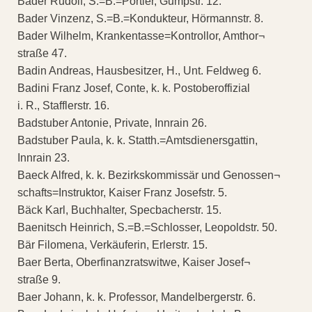
Bader Rudolf, S.=B.=Portier, Gumpstr. 12.
Bader Vinzenz, S.=B.=Kondukteur, Hörmannstr. 8.
Bader Wilhelm, Krankentasse=Kontrollor, Amthor¬
straße 47.
Badin Andreas, Hausbesitzer, H., Unt. Feldweg 6.
Badini Franz Josef, Conte, k. k. Postoberoffizial
i. R., Stafflerstr. 16.
Badstuber Antonie, Private, Innrain 26.
Badstuber Paula, k. k. Statth.=Amtsdienersgattin,
Innrain 23.
Baeck Alfred, k. k. Bezirkskommissär und Genossen¬
schafts=Instruktor, Kaiser Franz Josefstr. 5.
Bäck Karl, Buchhalter, Specbacherstr. 15.
Baenitsch Heinrich, S.=B.=Schlosser, Leopoldstr. 50.
Bär Filomena, Verkäuferin, Erlerstr. 15.
Baer Berta, Oberfinanzratswitwe, Kaiser Josef¬
straße 9.
Baer Johann, k. k. Professor, Mandelbergerstr. 6.