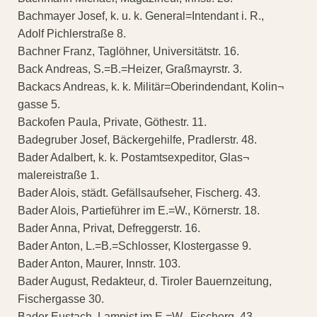
Bachmayer Josef, k. u. k. General=Intendant i. R.,
Adolf Pichlerstraße 8.
Bachner Franz, Taglöhner, Universitätstr. 16.
Back Andreas, S.=B.=Heizer, Graßmayrstr. 3.
Backacs Andreas, k. k. Militär=Oberindendant, Kolin¬
gasse 5.
Backofen Paula, Private, Göthestr. 11.
Badegruber Josef, Bäckergehilfe, Pradlerstr. 48.
Bader Adalbert, k. k. Postamtsexpeditor, Glas¬
malereistraße 1.
Bader Alois, städt. Gefällsaufseher, Fischerg. 43.
Bader Alois, Partieführer im E.=W., Körnerstr. 18.
Bader Anna, Privat, Defreggerstr. 16.
Bader Anton, L.=B.=Schlosser, Klostergasse 9.
Bader Anton, Maurer, Innstr. 103.
Bader August, Redakteur, d. Tiroler Bauernzeitung,
Fischergasse 30.
Bader Eustach, Lampist im E.=W., Fischerg. 43.