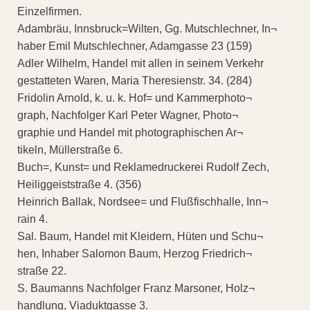
Einzelfirmen.
Adambräu, Innsbruck=Wilten, Gg. Mutschlechner, In¬
haber Emil Mutschlechner, Adamgasse 23 (159)
Adler Wilhelm, Handel mit allen in seinem Verkehr
gestatteten Waren, Maria Theresienstr. 34. (284)
Fridolin Arnold, k. u. k. Hof= und Kammerphoto¬
graph, Nachfolger Karl Peter Wagner, Photo¬
graphie und Handel mit photographischen Ar¬
tikeln, Müllerstraße 6.
Buch=, Kunst= und Reklamedruckerei Rudolf Zech,
Heiliggeiststraße 4. (356)
Heinrich Ballak, Nordsee= und Flußfischhalle, Inn¬
rain 4.
Sal. Baum, Handel mit Kleidern, Hüten und Schu¬
hen, Inhaber Salomon Baum, Herzog Friedrich¬
straße 22.
S. Baumanns Nachfolger Franz Marsoner, Holz¬
handlung, Viaduktgasse 3.