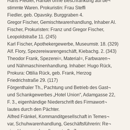
Hans Fiedler, Handel ohne Beschränkung auf be¬
stimmte Waren. Prokuristin: Frau Steffi
Fiedler, geb. Opavsky. Burggraben 4.
Gregor Fischer, Gemischtwarenhandlung, Inhaber Al.
Fischer, Prokuristen: Franz und Gregor Fischer,
Leopoldstraße 11. (245)
Karl Fischer, Apothekergewerbe, Museumstr. 18. (329)
Alf. Flory, Spezereiwarengeschäft, Kiebachg. 2. (343)
Theodor Frank, Spezerei=, Material=, Farbwaren¬
und Nähmaschinenhandlung. Inhaber: Hugo Rück,
Prokura: Ottilia Rück, geb. Frank, Herzog
Friedrichstraße 29. (117)
Förgenthaler Th., Pachtung und Betrieb des Gast¬
und Schankgewerbes „Hotel Union“, Adamgasse 22,
F. 3., eigenhändige Niederschrift des Firmawort¬
lautes durch den Pächter.
Alfred Fränkel, Kommanditgesellschaft in Temes¬
var, Schuhwarenhandlung, Geschäftsführerin: Re¬