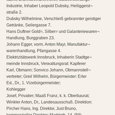
Industrie, Inhaber Leopold Dubsky, Heiliggeist¬
straße 2.
Dubsky Wilhelmine, Verschleiß gebrannter geistiger
Getränke, Seilergasse 7.
Hans Duftner Gold=, Silber= und Galanteriewaren¬
Handlung, Burggraben 23.
Johann Egger, vorm. Anton Mayr, Manufaktur¬
warenhandlung, Pfarrgasse 4.
Elektrizitätswerk Innsbruck, Inhaberin Stadtge¬
meinde Innsbruck, Verwaltungsrat: Kapferer
Karl, Obmann; Sonvico Johann, Obmannstell¬
vertreter; Greil Wilhelm, Bürgermeister: Erler
Ed., Dr., 1. Vizebürgermeister;
Kohlegger
Josef, Privatier; Maaß Franz, k. k. Oberbaurat;
Winkler Anton, Dr., Landesausschuß. Direktion:
Pircher Hans, Ing. Direktor, Just Bruno,
kommerzieller Direktor; Marktgrb. 14. (59)