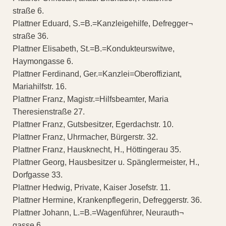
straße 6.
Plattner Eduard, S.=B.=Kanzleigehilfe, Defregger¬
straße 36.
Plattner Elisabeth, St.=B.=Kondukteurswitwe,
Haymongasse 6.
Plattner Ferdinand, Ger.=Kanzlei=Oberoffiziant,
Mariahilfstr. 16.
Plattner Franz, Magistr.=Hilfsbeamter, Maria
Theresienstraße 27.
Plattner Franz, Gutsbesitzer, Egerdachstr. 10.
Plattner Franz, Uhrmacher, Bürgerstr. 32.
Plattner Franz, Hausknecht, H., Höttingerau 35.
Plattner Georg, Hausbesitzer u. Spänglermeister, H.,
Dorfgasse 33.
Plattner Hedwig, Private, Kaiser Josefstr. 11.
Plattner Hermine, Krankenpflegerin, Defreggerstr. 36.
Plattner Johann, L.=B.=Wagenführer, Neurauth¬
gasse 6,