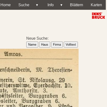
Home
Suche
▾
Info
▾
Blättern
Karten
Neue Suche:
Name
Haus
Firma
Volltext