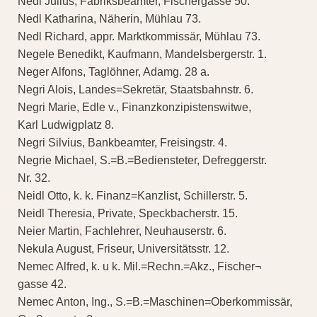
Nedl Julius, Fabriksbeamter, Fischergasse 50.
Nedl Katharina, Näherin, Mühlau 73.
Nedl Richard, appr. Marktkommissär, Mühlau 73.
Negele Benedikt, Kaufmann, Mandelsbergerstr. 1.
Neger Alfons, Taglöhner, Adamg. 28 a.
Negri Alois, Landes=Sekretär, Staatsbahnstr. 6.
Negri Marie, Edle v., Finanzkonzipistenswitwe,
Karl Ludwigplatz 8.
Negri Silvius, Bankbeamter, Freisingstr. 4.
Negrie Michael, S.=B.=Bediensteter, Defreggerstr.
Nr. 32.
Neidl Otto, k. k. Finanz=Kanzlist, Schillerstr. 5.
Neidl Theresia, Private, Speckbacherstr. 15.
Neier Martin, Fachlehrer, Neuhauserstr. 6.
Nekula August, Friseur, Universitätsstr. 12.
Nemec Alfred, k. u k. Mil.=Rechn.=Akz., Fischer¬
gasse 42.
Nemec Anton, Ing., S.=B.=Maschinen=Oberkommissär,