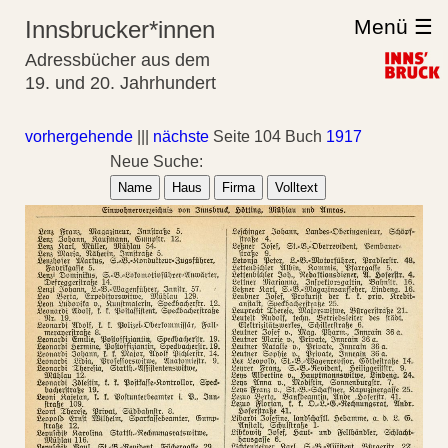
Menü ☰
Innsbrucker*innen
Adressbücher aus dem
19. und 20. Jahrhundert
vorhergehende
|||
nächste
Seite 104 Buch
1917
Neue Suche:
Name
Haus
Firma
Volltext