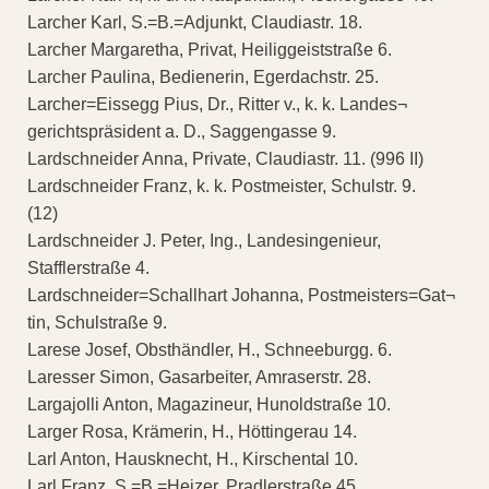
Larcher Karl, S.=B.=Adjunkt, Claudiastr. 18.
Larcher Margaretha, Privat, Heiliggeiststraße 6.
Larcher Paulina, Bedienerin, Egerdachstr. 25.
Larcher=Eissegg Pius, Dr., Ritter v., k. k. Landes¬
gerichtspräsident a. D., Saggengasse 9.
Lardschneider Anna, Private, Claudiastr. 11. (996 II)
Lardschneider Franz, k. k. Postmeister, Schulstr. 9.
(12)
Lardschneider J. Peter, Ing., Landesingenieur,
Stafflerstraße 4.
Lardschneider=Schallhart Johanna, Postmeisters=Gat¬
tin, Schulstraße 9.
Larese Josef, Obsthändler, H., Schneeburgg. 6.
Laresser Simon, Gasarbeiter, Amraserstr. 28.
Largajolli Anton, Magazineur, Hunoldstraße 10.
Larger Rosa, Krämerin, H., Höttingerau 14.
Larl Anton, Hausknecht, H., Kirschental 10.
Larl Franz, S.=B.=Heizer, Pradlerstraße 45.