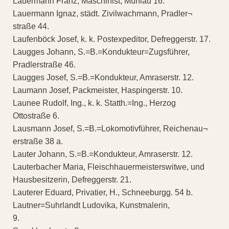
Lauermann Franz, Maschinist, Mühlau 16.
Lauermann Ignaz, städt. Zivilwachmann, Pradler¬
straße 44.
Laufenböck Josef, k. k. Postexpeditor, Defreggerstr. 17.
Laugges Johann, S.=B.=Kondukteur=Zugsführer,
Pradlerstraße 46.
Laugges Josef, S.=B.=Kondukteur, Amraserstr. 12.
Laumann Josef, Packmeister, Haspingerstr. 10.
Launee Rudolf, Ing., k. k. Statth.=Ing., Herzog
Ottostraße 6.
Lausmann Josef, S.=B.=Lokomotivführer, Reichenau¬
erstraße 38 a.
Lauter Johann, S.=B.=Kondukteur, Amraserstr. 12.
Lauterbacher Maria, Fleischhauermeisterswitwe, und
Hausbesitzerin, Defreggerstr. 21.
Lauterer Eduard, Privatier, H., Schneeburgg. 54 b.
Lautner=Suhrlandt Ludovika, Kunstmalerin,
9.