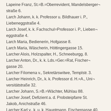
Lapeine Franz, St.=B.=Oberrevident, Mandelsberger¬
straße 6.
Larch Johann, k. k. Professor u. Bildhauer i. P.,
Liebeneggstraße 4.
Larch Josef, k. k. Fachschul=Professor i. P., Lieben¬
eggstraße 4.
Larch Maria, Bedienerin, Hofgasse 8.
Larch Maria, Wäscherin, Höttingergasse 15.
Larcher Alois, Holzspalter, H., Schneeburgg. 8.
Larcher Anton, Dr., k. k. Lds.=Ger.=Rat, Fischer¬
gasse 20.
Larcher Filomena v., Sekretärswitwe, Templstr. 3.
Larcher Heinrich, Dr., k. k. Professor d. H.=A., Uni¬
versitätstraße 32.
Larcher Johann, S.=B.=Wächter, Mühlau 88.
Larcher Josef, Defizient a. d. Probsteipfarre St.
Jakob, Anichstraße 46.
Larcher Karl v., k. u. k. Hauptmann, Fischergasse 40.