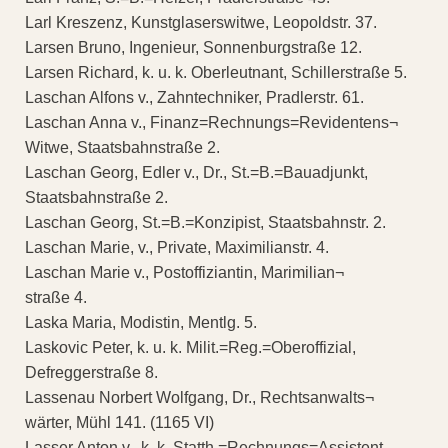
Larl Kreszenz, Kunstglaserswitwe, Leopoldstr. 37.
Larsen Bruno, Ingenieur, Sonnenburgstraße 12.
Larsen Richard, k. u. k. Oberleutnant, Schillerstraße 5.
Laschan Alfons v., Zahntechniker, Pradlerstr. 61.
Laschan Anna v., Finanz=Rechnungs=Revidentens¬
Witwe, Staatsbahnstraße 2.
Laschan Georg, Edler v., Dr., St.=B.=Bauadjunkt,
Staatsbahnstraße 2.
Laschan Georg, St.=B.=Konzipist, Staatsbahnstr. 2.
Laschan Marie, v., Private, Maximilianstr. 4.
Laschan Marie v., Postoffiziantin, Marimilian¬
straße 4.
Laska Maria, Modistin, Mentlg. 5.
Laskovic Peter, k. u. k. Milit.=Reg.=Oberoffizial,
Defreggerstraße 8.
Lassenau Norbert Wolfgang, Dr., Rechtsanwalts¬
wärter, Mühl 141. (1165 VI)
Lasser Anton v., k. k. Statth.=Rechnungs=Assistent,