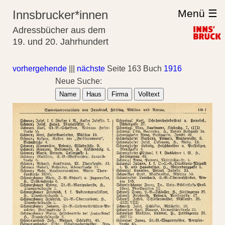
Menü ☰
Innsbrucker*innen
Adressbücher aus dem
19. und 20. Jahrhundert
vorhergehende
|||
nächste
Seite 163 Buch
1916
Neue Suche:
Name
Haus
Firma
Volltext