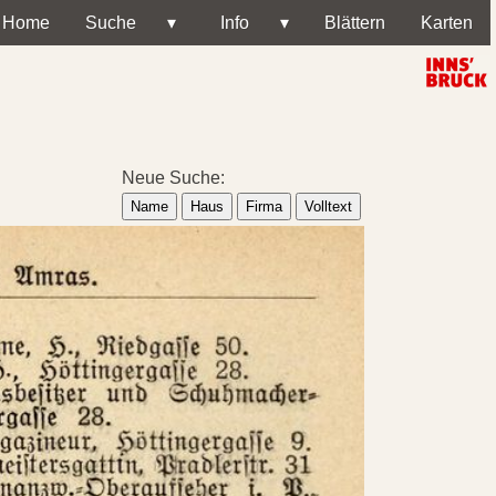
Home
Suche
▾
Info
▾
Blättern
Karten
Neue Suche:
Name
Haus
Firma
Volltext