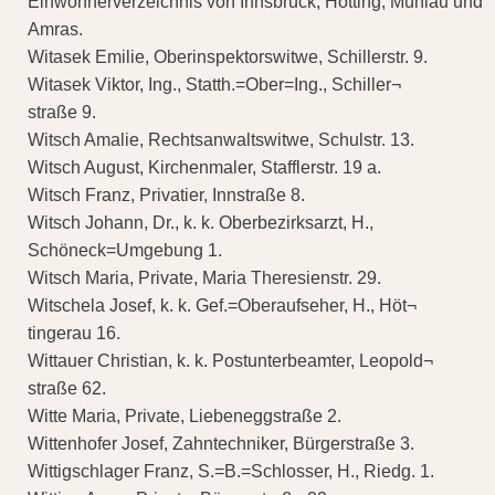
Einwohnerverzeichnis von Innsbruck, Hötting, Mühlau und
Amras.
Witasek Emilie, Oberinspektorswitwe, Schillerstr. 9.
Witasek Viktor, Ing., Statth.=Ober=Ing., Schiller¬
straße 9.
Witsch Amalie, Rechtsanwaltswitwe, Schulstr. 13.
Witsch August, Kirchenmaler, Stafflerstr. 19 a.
Witsch Franz, Privatier, Innstraße 8.
Witsch Johann, Dr., k. k. Oberbezirksarzt, H.,
Schöneck=Umgebung 1.
Witsch Maria, Private, Maria Theresienstr. 29.
Witschela Josef, k. k. Gef.=Oberaufseher, H., Höt¬
tingerau 16.
Wittauer Christian, k. k. Postunterbeamter, Leopold¬
straße 62.
Witte Maria, Private, Liebeneggstraße 2.
Wittenhofer Josef, Zahntechniker, Bürgerstraße 3.
Wittigschlager Franz, S.=B.=Schlosser, H., Riedg. 1.