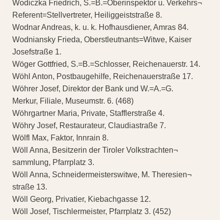
Wodiczka Friedrich, S.=B.=Oberinspektor u. Verkehrs¬
Referent=Stellvertreter, Heiliggeiststraße 8.
Wodnar Andreas, k. u. k. Hofhausdiener, Amras 84.
Wodniansky Frieda, Oberstleutnants=Witwe, Kaiser
Josefstraße 1.
Wöger Gottfried, S.=B.=Schlosser, Reichenauerstr. 14.
Wöhl Anton, Postbaugehilfe, Reichenauerstraße 17.
Wöhrer Josef, Direktor der Bank und W.=A.=G.
Merkur, Filiale, Museumstr. 6. (468)
Wöhrgartner Maria, Private, Stafflerstraße 4.
Wöhry Josef, Restaurateur, Claudiastraße 7.
Wölfl Max, Faktor, Innrain 8.
Wöll Anna, Besitzerin der Tiroler Volkstrachten¬
sammlung, Pfarrplatz 3.
Wöll Anna, Schneidermeisterswitwe, M. Theresien¬
straße 13.
Wöll Georg, Privatier, Kiebachgasse 12.
Wöll Josef, Tischlermeister, Pfarrplatz 3. (452)