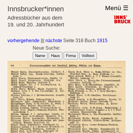
Menü ☰
Innsbrucker*innen
Adressbücher aus dem
19. und 20. Jahrhundert
vorhergehende
|||
nächste
Seite 316 Buch
1915
Neue Suche:
Name
Haus
Firma
Volltext