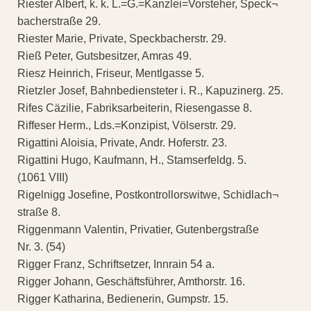
Riester Albert, k. k. L.=G.=Kanzlei=Vorsteher, Speck¬
bacherstraße 29.
Riester Marie, Private, Speckbacherstr. 29.
Rieß Peter, Gutsbesitzer, Amras 49.
Riesz Heinrich, Friseur, Mentlgasse 5.
Rietzler Josef, Bahnbediensteter i. R., Kapuzinerg. 25.
Rifes Cäzilie, Fabriksarbeiterin, Riesengasse 8.
Riffeser Herm., Lds.=Konzipist, Völserstr. 29.
Rigattini Aloisia, Private, Andr. Hoferstr. 23.
Rigattini Hugo, Kaufmann, H., Stamserfeldg. 5.
(1061 VIII)
Rigelnigg Josefine, Postkontrollorswitwe, Schidlach¬
straße 8.
Riggenmann Valentin, Privatier, Gutenbergstraße
Nr. 3. (54)
Rigger Franz, Schriftsetzer, Innrain 54 a.
Rigger Johann, Geschäftsführer, Amthorstr. 16.
Rigger Katharina, Bedienerin, Gumpstr. 15.