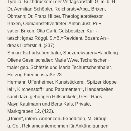
Tyrolia, Buchdruckerei der Verlagsanstalt, G. m. b. H.
Dr. Aemilian Schöpfer, Reichsrats=Abg., Brixen,
Obmann; Dr. Franz Hilber, Theologieprofessor,
Brixen, Obmannstellvertreter; Anton Just, Pri¬
vatier, Brixen; Otto Carli, Gutsbesitzer, Kur¬
tatsch; Ignaz Röggl, S.=B.=Revident, Bozen; An¬
dreas Hoferstr. 4. (237)
Simon Tschurtschenthaler, Spezereiwaren=Handlung.
Offene Gesellschafter: Marie Wwe. Tschurtschen¬
thaler geb. Schätzle und Maria Tschurtschenthaler,
Herzog Friedrichstraße 23.
Hermann Uffenheimer, Kunststickerei, Spitzenklöppe¬
lei=, Kirchenstoff= und Paramenten=, Handarbeiten
samt dazu gehörigen Hilfsartikeln, Ges.: Hans
Mayr, Kaufmann und Berta Kals, Private,
Marktgraben 12. (422).
„Union“, intern. Annoncen=Expedition, M. Gräupl
u. Co., Reklameunternehmen für Ankündigungen