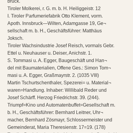
bruck.
Tiroler Molkerei, r. G. m. b. H. Heiliggeistr. 12
I. Tiroler Parfumeriefabrik Otto Klement, vorm.
Apoth. Innsbruck—Wilten, Adamgasse 19, Ge¬
sellschaft m. b. H., Geschäftsführer: Matthäus
Joksch.
Tiroler Wachsindustrie Josef Reisch, vormals Gebr.
Ettel u. Neuhauser u. Deiser, Anichstr. 1.
S. Tommasi u. A. Egger, Baugeschäft und Han¬
del mit Baumaterialien, Offene Ges.: Simon Tom¬
masi u. A. Egger, Graßmayrstr. 2. (1035 VIII)
Martin Tschurtschenthaler, Spezerei= u. Material¬
waren=Handlung. Inhaber: Willibald Reder und
Josef Schärff. Herzog Friedrichstr. 39. (244).
Triumpf=Kino und Automatenbuffet=Gesellschaft m.
b. H., Geschäftsführer: Bernhard Leitner, Uhr¬
macher, Bernhard Zösmayr, Schlossermeister und
Gemeinderat, Maria Theresienstr. 17=19. (178)