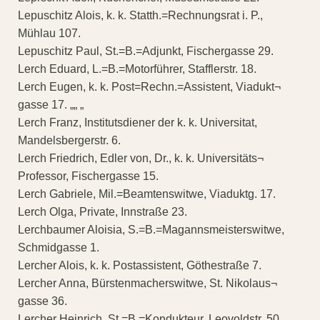
Lepuschitz Alois, k. k. Statth.=Rechnungsrat i. P.,
Mühlau 107.
Lepuschitz Paul, St.=B.=Adjunkt, Fischergasse 29.
Lerch Eduard, L.=B.=Motorführer, Stafflerstr. 18.
Lerch Eugen, k. k. Post=Rechn.=Assistent, Viadukt¬
gasse 17. „„ „
Lerch Franz, Institutsdiener der k. k. Universitat,
Mandelsbergerstr. 6.
Lerch Friedrich, Edler von, Dr., k. k. Universitäts¬
Professor, Fischergasse 15.
Lerch Gabriele, Mil.=Beamtenswitwe, Viaduktg. 17.
Lerch Olga, Private, Innstraße 23.
Lerchbaumer Aloisia, S.=B.=Magannsmeisterswitwe,
Schmidgasse 1.
Lercher Alois, k. k. Postassistent, Göthestraße 7.
Lercher Anna, Bürstenmacherswitwe, St. Nikolaus¬
gasse 36.
Lercher Heinrich, St.=B.=Kondukteur, Leovoldstr. 50.