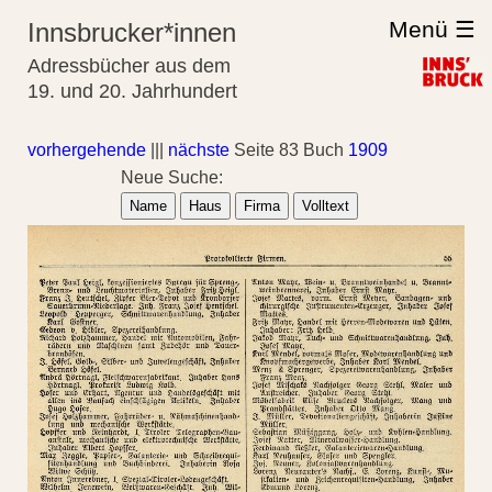
Menü ☰
Innsbrucker*innen
Adressbücher aus dem
19. und 20. Jahrhundert
vorhergehende
|||
nächste
Seite 83 Buch
1909
Neue Suche:
Name
Haus
Firma
Volltext