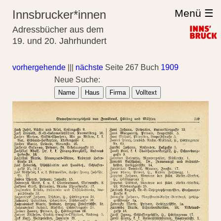
Menü ☰
Innsbrucker*innen
Adressbücher aus dem
19. und 20. Jahrhundert
vorhergehende
|||
nächste
Seite 267 Buch
1909
Neue Suche:
Name
Haus
Firma
Volltext