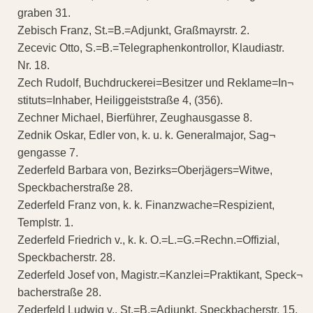
graben 31.
Zebisch Franz, St.=B.=Adjunkt, Graßmayrstr. 2.
Zecevic Otto, S.=B.=Telegraphenkontrollor, Klaudiastr.
Nr. 18.
Zech Rudolf, Buchdruckerei=Besitzer und Reklame=In¬
stituts=Inhaber, Heiliggeiststraße 4, (356).
Zechner Michael, Bierführer, Zeughausgasse 8.
Zednik Oskar, Edler von, k. u. k. Generalmajor, Sag¬
gengasse 7.
Zederfeld Barbara von, Bezirks=Oberjägers=Witwe,
Speckbacherstraße 28.
Zederfeld Franz von, k. k. Finanzwache=Respizient,
Templstr. 1.
Zederfeld Friedrich v., k. k. O.=L.=G.=Rechn.=Offizial,
Speckbacherstr. 28.
Zederfeld Josef von, Magistr.=Kanzlei=Praktikant, Speck¬
bacherstraße 28.
Zederfeld Ludwig v., St.=B.=Adjunkt, Speckbacherstr. 15.