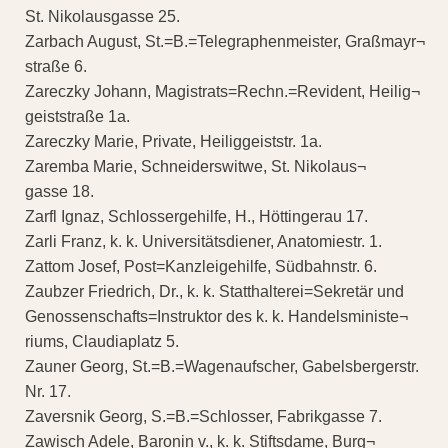
St. Nikolausgasse 25.
Zarbach August, St.=B.=Telegraphenmeister, Graßmayr¬
straße 6.
Zareczky Johann, Magistrats=Rechn.=Revident, Heilig¬
geiststraße 1a.
Zareczky Marie, Private, Heiliggeiststr. 1a.
Zaremba Marie, Schneiderswitwe, St. Nikolaus¬
gasse 18.
Zarfl Ignaz, Schlossergehilfe, H., Höttingerau 17.
Zarli Franz, k. k. Universitätsdiener, Anatomiestr. 1.
Zattom Josef, Post=Kanzleigehilfe, Südbahnstr. 6.
Zaubzer Friedrich, Dr., k. k. Statthalterei=Sekretär und
Genossenschafts=Instruktor des k. k. Handelsministe¬
riums, Claudiaplatz 5.
Zauner Georg, St.=B.=Wagenaufscher, Gabelsbergerstr.
Nr. 17.
Zaversnik Georg, S.=B.=Schlosser, Fabrikgasse 7.
Zawisch Adele, Baronin v., k. k. Stiftsdame, Burg¬