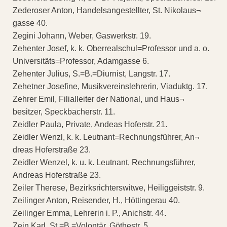
Zederoser Anton, Handelsangestellter, St. Nikolaus¬
gasse 40.
Zegini Johann, Weber, Gaswerkstr. 19.
Zehenter Josef, k. k. Oberrealschul=Professor und a. o.
Universitäts=Professor, Adamgasse 6.
Zehenter Julius, S.=B.=Diurnist, Langstr. 17.
Zehetner Josefine, Musikvereinslehrerin, Viaduktg. 17.
Zehrer Emil, Filialleiter der National, und Haus¬
besitzer, Speckbacherstr. 11.
Zeidler Paula, Private, Andeas Hoferstr. 21.
Zeidler Wenzl, k. k. Leutnant=Rechnungsführer, An¬
dreas Hoferstraße 23.
Zeidler Wenzel, k. u. k. Leutnant, Rechnungsführer,
Andreas Hoferstraße 23.
Zeiler Therese, Bezirksrichterswitwe, Heiliggeiststr. 9.
Zeilinger Anton, Reisender, H., Höttingerau 40.
Zeilinger Emma, Lehrerin i. P., Anichstr. 44.
Zein Karl, St.=B.=Volontär, Göthestr. 5.