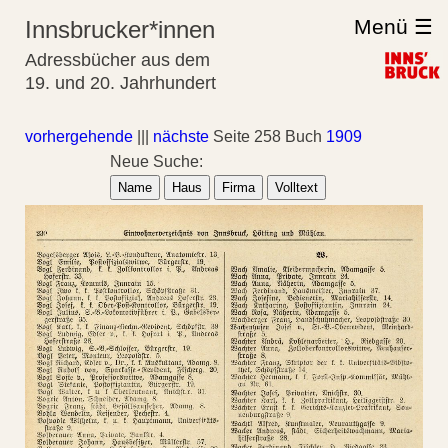
Menü ☰
Innsbrucker*innen
Adressbücher aus dem
19. und 20. Jahrhundert
vorhergehende
|||
nächste
Seite 258 Buch
1909
Neue Suche:
Name
Haus
Firma
Volltext