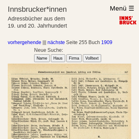
Menü ☰
Innsbrucker*innen
Adressbücher aus dem
19. und 20. Jahrhundert
vorhergehende
|||
nächste
Seite 255 Buch
1909
Neue Suche:
Name
Haus
Firma
Volltext