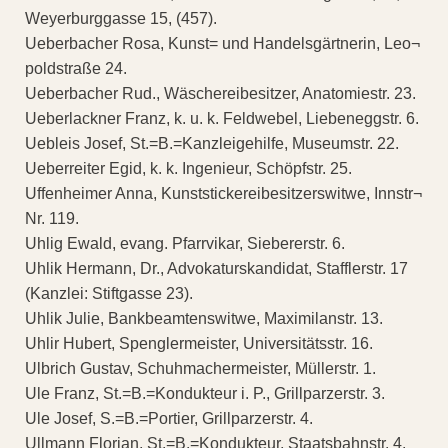
Weyerburggasse 15, (457).
Ueberbacher Rosa, Kunst= und Handelsgärtnerin, Leo¬
poldstraße 24.
Ueberbacher Rud., Wäschereibesitzer, Anatomiestr. 23.
Ueberlackner Franz, k. u. k. Feldwebel, Liebeneggstr. 6.
Uebleis Josef, St.=B.=Kanzleigehilfe, Museumstr. 22.
Ueberreiter Egid, k. k. Ingenieur, Schöpfstr. 25.
Uffenheimer Anna, Kunststickereibesitzerswitwe, Innstr¬
Nr. 119.
Uhlig Ewald, evang. Pfarrvikar, Siebererstr. 6.
Uhlik Hermann, Dr., Advokaturskandidat, Stafflerstr. 17
(Kanzlei: Stiftgasse 23).
Uhlik Julie, Bankbeamtenswitwe, Maximilanstr. 13.
Uhlir Hubert, Spenglermeister, Universitätsstr. 16.
Ulbrich Gustav, Schuhmachermeister, Müllerstr. 1.
Ule Franz, St.=B.=Kondukteur i. P., Grillparzerstr. 3.
Ule Josef, S.=B.=Portier, Grillparzerstr. 4.
Ullmann Florian, St.=B.=Kondukteur, Staatsbahnstr. 4.