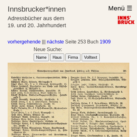
Menü ☰
Innsbrucker*innen
Adressbücher aus dem
19. und 20. Jahrhundert
vorhergehende
|||
nächste
Seite 253 Buch
1909
Neue Suche:
Name
Haus
Firma
Volltext