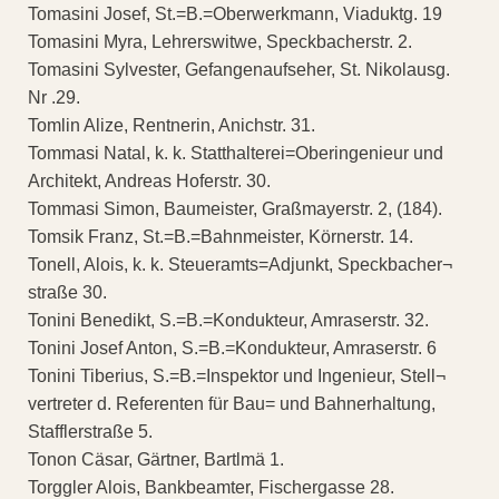
Tomasini Josef, St.=B.=Oberwerkmann, Viaduktg. 19
Tomasini Myra, Lehrerswitwe, Speckbacherstr. 2.
Tomasini Sylvester, Gefangenaufseher, St. Nikolausg.
Nr .29.
Tomlin Alize, Rentnerin, Anichstr. 31.
Tommasi Natal, k. k. Statthalterei=Oberingenieur und
Architekt, Andreas Hoferstr. 30.
Tommasi Simon, Baumeister, Graßmayerstr. 2, (184).
Tomsik Franz, St.=B.=Bahnmeister, Körnerstr. 14.
Tonell, Alois, k. k. Steueramts=Adjunkt, Speckbacher¬
straße 30.
Tonini Benedikt, S.=B.=Kondukteur, Amraserstr. 32.
Tonini Josef Anton, S.=B.=Kondukteur, Amraserstr. 6
Tonini Tiberius, S.=B.=Inspektor und Ingenieur, Stell¬
vertreter d. Referenten für Bau= und Bahnerhaltung,
Stafflerstraße 5.
Tonon Cäsar, Gärtner, Bartlmä 1.
Torggler Alois, Bankbeamter, Fischergasse 28.