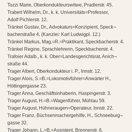
Tozzi Marie, Oberkondukteurswitwe, Pradlerstr. 45.
Trabert Wilhelm, Dr., k. k. Universitäts=Professor,
Adolf Pichlerstr. 12.
Tränkel Gustav, Dr., Advokaturs=Konzipient, Speck¬
bacherstraße 4, (Kanzlei: Karl Ludwigpl. 12.)
Tränkel Markus, Mag.=R.=Praktikant, Speckbacherstr. 4.
Tränkel Regine, Sprachlehrerin, Speckbacherstr. 4.
Trafoier Adalb., k. k. Ober=Landesgerichtsrat, Anich¬
straße 44.
Trager Albert, Oberkondukteur i. P., Innstr. 12.
Trager Alois, S.=B.=Lokomotivführer=Anwärter H.,
Höttingergasse 23.
Trager Anna, Geschäftsinhaberin, Haspingerstr. 3.
Trager August, H.=B.=Wagenführer, Mühlau 59.
Trager August, Hühneraugen=Operateur, Innstr. 22.
Trager Franz, Büchsenmachergehilfe, H., Schneeburg¬
gasse 32.
Trager Johann, L.=B.=Assistent, Brennerstr. 6.