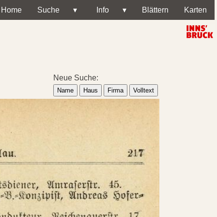
Home
Suche
▾
Info
▾
Blättern
Karten
Neue Suche:
Name
Haus
Firma
Volltext