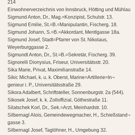
214
Einwohnerverzeichnis von Innsbruck, Hötting und Mühlau
Sigmund Anton, Dr., Mag.=Konzipist, Schulstr. 13.
Sigmund Emilie, St.=B.=Manipulantin, Fischerg. 18.
Sigmund Johann, S.=B.=Akkordant, Mentlgasse 18a.
Sigmund Josef, Stadt=Pfarrer von St. Nikolaus,
Weyerburggasse 2.
Sigmundt Anton, Dr., St.=B.=Sekretär, Fischerg. 39.
Signorelli Dionysius, Friseur, Universitätsstr. 20.
Sika Marie, Privat, Maximilianstraße 14.
Sikic Michael, k. u. k. Oberst, Marine=Artillerie=In¬
genieur i. P., Universitätsstraße 29.
Sikora Adalbert, Schriftsteller, Sonnenburgstr. 2a (544).
Sikosek Josef, k. k. Zolloffizial, Göthestraße 11.
Silatschek Korl, Dr., Sek.=Arzt, Meinhardstr. 10.
Silbernagl Alois, Gemeindewegmacher, H., Schießstand¬
gasse 3.
Silbernagl Josef, Taglöhner, H., Umgebung 32.