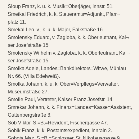
Sloup Franz, k. u. k. Musik=Oberjäger, Innstr. 51.
Smeikal Friedrich, k. k. Steueramts=Adjunkt, Pfarr¬
platz 11.
Smekal Leo, v., k. u. k. Major, Falkstraße 16.
Smolensky Eduard, v. Zagloba, k. k. Oberleutnant, Kai¬
ser Josefstraße 15.
Smolensky Wilhelm v. Zagloba, k. k. Oberleutnant, Kai¬
ser Josefstraße 15.
Smolka Adele, Landes=Bankdirektors=Witwe, Mühlau
Nr. 66. (Villa Edelweiß).
Smolka Johann, k. u. k. Ober=Verpflegs=Verwalter,
Museumstraße 27.
Smolle Paul, Vertreter, Kaiser Franz Josefstr. 14.
Smrekar Johann, k. k. Finanz=Landes=Kasse=Assistent,
Guttenbergstraße 3.
Sob Viktor, S.=B.=Revident, Fischergasse 47.
Sobik Franz, k. k. Postamtsexpedient, Innrain 2.
Sobota Max, S.=B.=Schlosser, St. Nikolausgasse 9.