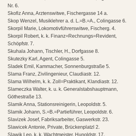
Nr. 6.
Skofiz Anna, Arztenswitwe, Fischergasse 14 a.
Skop Wenzel, Musiklehrer a. d. L.=B.=A., Colingasse 6.
Skorpil Marie, Lokomotivführerswitwe, Fischerg. 4.
Skorpil Robert, k. k. Finanz=Rechnungs=Revident,
Schöpfstr. 7.
Skuhala Johann, Tischler, H., Dorfgasse 8.
Skutezky Karl, Agent, Colingasse 5.
Sladek Emil, Kammacher, Sonnenburgstraße 5.
Slama Franz, Zivilingenieur, Claudiastr. 12.
Slama Wilhelm, k. k. Zoll=Praktikant, Klandiastr. 12.
Slameczka Walter, k. u. k. Generalstabshauptmann,
Göthestraße 13.
Slamik Anna, Stationsreinigerin, Leopoldstr. 5.
Slamik Johann, S.=B.=Partieführer, Leopoldstr. 6.
Slavizek Josef, Fabriksarbeiter, Gaswerkstr. 23.
Slawicek Antonie, Private, Brückenplatzl 2.
Slawik Leo, k. k. Wachtmeister, Hunoldstr. 17.