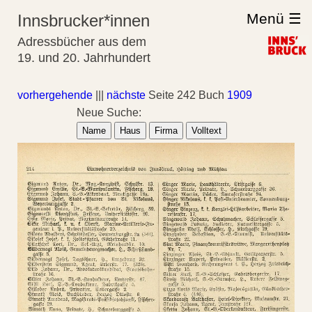
Menü ☰
Innsbrucker*innen
Adressbücher aus dem
19. und 20. Jahrhundert
vorhergehende
|||
nächste
Seite 242 Buch
1909
Neue Suche:
Name
Haus
Firma
Volltext