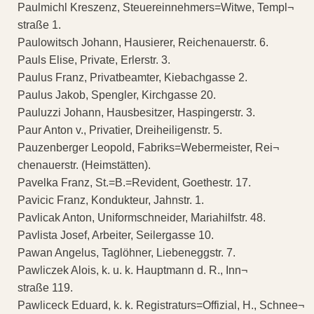
Paulmichl Kreszenz, Steuereinnehmers=Witwe, Templ¬
straße 1.
Paulowitsch Johann, Hausierer, Reichenauerstr. 6.
Pauls Elise, Private, Erlerstr. 3.
Paulus Franz, Privatbeamter, Kiebachgasse 2.
Paulus Jakob, Spengler, Kirchgasse 20.
Pauluzzi Johann, Hausbesitzer, Haspingerstr. 3.
Paur Anton v., Privatier, Dreiheiligenstr. 5.
Pauzenberger Leopold, Fabriks=Webermeister, Rei¬
chenauerstr. (Heimstätten).
Pavelka Franz, St.=B.=Revident, Goethestr. 17.
Pavicic Franz, Kondukteur, Jahnstr. 1.
Pavlicak Anton, Uniformschneider, Mariahilfstr. 48.
Pavlista Josef, Arbeiter, Seilergasse 10.
Pawan Angelus, Taglöhner, Liebeneggstr. 7.
Pawliczek Alois, k. u. k. Hauptmann d. R., Inn¬
straße 119.
Pawliceck Eduard, k. k. Registraturs=Offizial, H., Schnee¬