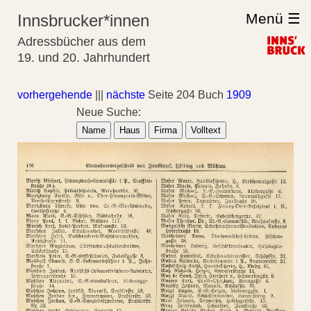
Menü ☰
Innsbrucker*innen
Adressbücher aus dem
19. und 20. Jahrhundert
vorhergehende
|||
nächste
Seite 204 Buch
1909
Neue Suche:
Name
Haus
Firma
Volltext