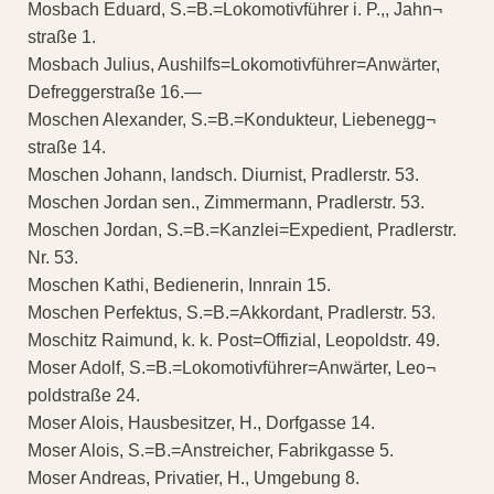
Mosbach Eduard, S.=B.=Lokomotivführer i. P.,, Jahn¬
straße 1.
Mosbach Julius, Aushilfs=Lokomotivführer=Anwärter,
Defreggerstraße 16.—
Moschen Alexander, S.=B.=Kondukteur, Liebenegg¬
straße 14.
Moschen Johann, landsch. Diurnist, Pradlerstr. 53.
Moschen Jordan sen., Zimmermann, Pradlerstr. 53.
Moschen Jordan, S.=B.=Kanzlei=Expedient, Pradlerstr.
Nr. 53.
Moschen Kathi, Bedienerin, Innrain 15.
Moschen Perfektus, S.=B.=Akkordant, Pradlerstr. 53.
Moschitz Raimund, k. k. Post=Offizial, Leopoldstr. 49.
Moser Adolf, S.=B.=Lokomotivführer=Anwärter, Leo¬
poldstraße 24.
Moser Alois, Hausbesitzer, H., Dorfgasse 14.
Moser Alois, S.=B.=Anstreicher, Fabrikgasse 5.
Moser Andreas, Privatier, H., Umgebung 8.