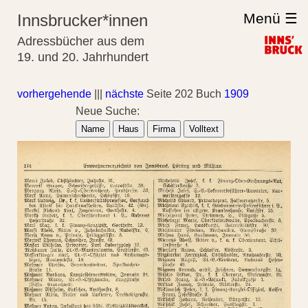
Menü ☰
Innsbrucker*innen
Adressbücher aus dem
19. und 20. Jahrhundert
vorhergehende
|||
nächste
Seite 202 Buch
1909
Neue Suche:
Name
Haus
Firma
Volltext