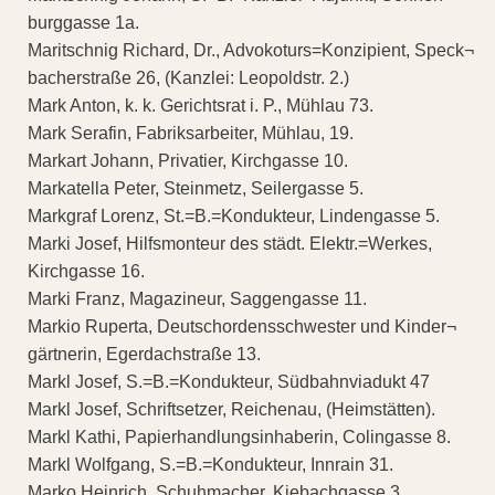
burggasse 1a.
Maritschnig Richard, Dr., Advokoturs=Konzipient, Speck¬
bacherstraße 26, (Kanzlei: Leopoldstr. 2.)
Mark Anton, k. k. Gerichtsrat i. P., Mühlau 73.
Mark Serafin, Fabriksarbeiter, Mühlau, 19.
Markart Johann, Privatier, Kirchgasse 10.
Markatella Peter, Steinmetz, Seilergasse 5.
Markgraf Lorenz, St.=B.=Kondukteur, Lindengasse 5.
Marki Josef, Hilfsmonteur des städt. Elektr.=Werkes,
Kirchgasse 16.
Marki Franz, Magazineur, Saggengasse 11.
Markio Ruperta, Deutschordensschwester und Kinder¬
gärtnerin, Egerdachstraße 13.
Markl Josef, S.=B.=Kondukteur, Südbahnviadukt 47
Markl Josef, Schriftsetzer, Reichenau, (Heimstätten).
Markl Kathi, Papierhandlungsinhaberin, Colingasse 8.
Markl Wolfgang, S.=B.=Kondukteur, Innrain 31.
Marko Heinrich, Schuhmacher, Kiebachgasse 3.