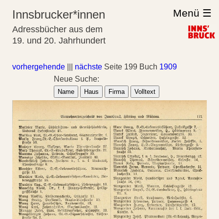
Menü ☰
Innsbrucker*innen
Adressbücher aus dem
19. und 20. Jahrhundert
vorhergehende
|||
nächste
Seite 199 Buch
1909
Neue Suche:
Name
Haus
Firma
Volltext