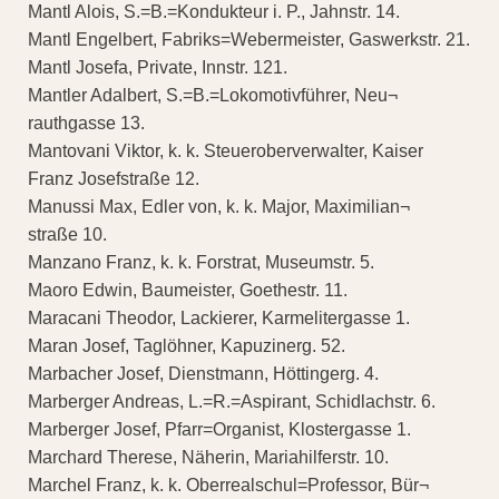
Mantl Alois, S.=B.=Kondukteur i. P., Jahnstr. 14.
Mantl Engelbert, Fabriks=Webermeister, Gaswerkstr. 21.
Mantl Josefa, Private, Innstr. 121.
Mantler Adalbert, S.=B.=Lokomotivführer, Neu¬
rauthgasse 13.
Mantovani Viktor, k. k. Steueroberverwalter, Kaiser
Franz Josefstraße 12.
Manussi Max, Edler von, k. k. Major, Maximilian¬
straße 10.
Manzano Franz, k. k. Forstrat, Museumstr. 5.
Maoro Edwin, Baumeister, Goethestr. 11.
Maracani Theodor, Lackierer, Karmelitergasse 1.
Maran Josef, Taglöhner, Kapuzinerg. 52.
Marbacher Josef, Dienstmann, Höttingerg. 4.
Marberger Andreas, L.=R.=Aspirant, Schidlachstr. 6.
Marberger Josef, Pfarr=Organist, Klostergasse 1.
Marchard Therese, Näherin, Mariahilferstr. 10.
Marchel Franz, k. k. Oberrealschul=Professor, Bür¬