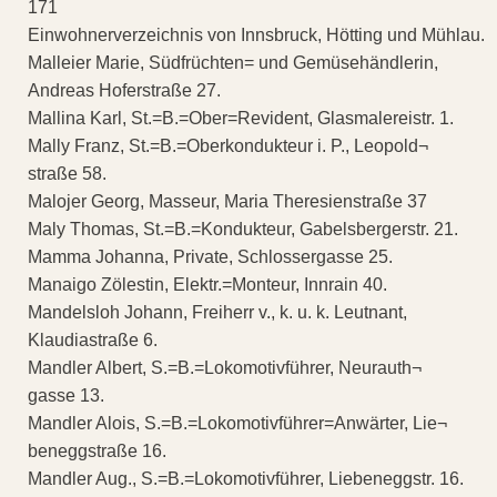
171
Einwohnerverzeichnis von Innsbruck, Hötting und Mühlau.
Malleier Marie, Südfrüchten= und Gemüsehändlerin,
Andreas Hoferstraße 27.
Mallina Karl, St.=B.=Ober=Revident, Glasmalereistr. 1.
Mally Franz, St.=B.=Oberkondukteur i. P., Leopold¬
straße 58.
Malojer Georg, Masseur, Maria Theresienstraße 37
Maly Thomas, St.=B.=Kondukteur, Gabelsbergerstr. 21.
Mamma Johanna, Private, Schlossergasse 25.
Manaigo Zölestin, Elektr.=Monteur, Innrain 40.
Mandelsloh Johann, Freiherr v., k. u. k. Leutnant,
Klaudiastraße 6.
Mandler Albert, S.=B.=Lokomotivführer, Neurauth¬
gasse 13.
Mandler Alois, S.=B.=Lokomotivführer=Anwärter, Lie¬
beneggstraße 16.
Mandler Aug., S.=B.=Lokomotivführer, Liebeneggstr. 16.