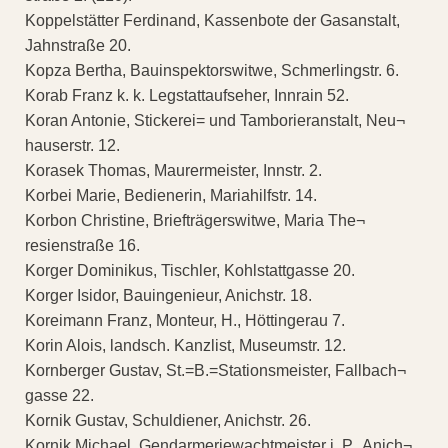
Koppelstätter Ferdinand, Kassenbote der Gasanstalt,
Jahnstraße 20.
Kopza Bertha, Bauinspektorswitwe, Schmerlingstr. 6.
Korab Franz k. k. Legstattaufseher, Innrain 52.
Koran Antonie, Stickerei= und Tamborieranstalt, Neu¬
hauserstr. 12.
Korasek Thomas, Maurermeister, Innstr. 2.
Korbei Marie, Bedienerin, Mariahilfstr. 14.
Korbon Christine, Briefträgerswitwe, Maria The¬
resienstraße 16.
Korger Dominikus, Tischler, Kohlstattgasse 20.
Korger Isidor, Bauingenieur, Anichstr. 18.
Koreimann Franz, Monteur, H., Höttingerau 7.
Korin Alois, landsch. Kanzlist, Museumstr. 12.
Kornberger Gustav, St.=B.=Stationsmeister, Fallbach¬
gasse 22.
Kornik Gustav, Schuldiener, Anichstr. 26.
Kornik Michael, Gendarmeriewachtmeister i. P., Anich¬