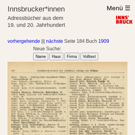
Menü ☰
Innsbrucker*innen
Adressbücher aus dem
19. und 20. Jahrhundert
vorhergehende
|||
nächste
Seite 184 Buch
1909
Neue Suche:
Name
Haus
Firma
Volltext