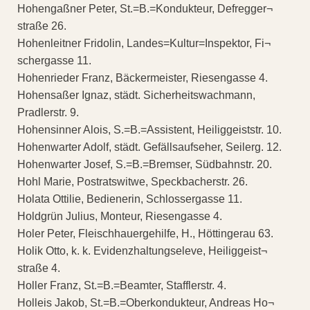
Hohengaßner Peter, St.=B.=Kondukteur, Defregger¬
straße 26.
Hohenleitner Fridolin, Landes=Kultur=Inspektor, Fi¬
schergasse 11.
Hohenrieder Franz, Bäckermeister, Riesengasse 4.
Hohensaßer Ignaz, städt. Sicherheitswachmann,
Pradlerstr. 9.
Hohensinner Alois, S.=B.=Assistent, Heiliggeiststr. 10.
Hohenwarter Adolf, städt. Gefällsaufseher, Seilerg. 12.
Hohenwarter Josef, S.=B.=Bremser, Südbahnstr. 20.
Hohl Marie, Postratswitwe, Speckbacherstr. 26.
Holata Ottilie, Bedienerin, Schlossergasse 11.
Holdgrün Julius, Monteur, Riesengasse 4.
Holer Peter, Fleischhauergehilfe, H., Höttingerau 63.
Holik Otto, k. k. Evidenzhaltungseleve, Heiliggeist¬
straße 4.
Holler Franz, St.=B.=Beamter, Stafflerstr. 4.
Holleis Jakob, St.=B.=Oberkondukteur, Andreas Ho¬