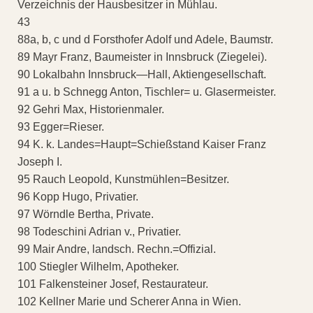
Verzeichnis der Hausbesitzer in Mühlau.
43
88a, b, c und d Forsthofer Adolf und Adele, Baumstr.
89 Mayr Franz, Baumeister in Innsbruck (Ziegelei).
90 Lokalbahn Innsbruck—Hall, Aktiengesellschaft.
91 a u. b Schnegg Anton, Tischler= u. Glasermeister.
92 Gehri Max, Historienmaler.
93 Egger=Rieser.
94 K. k. Landes=Haupt=Schießstand Kaiser Franz
Joseph I.
95 Rauch Leopold, Kunstmühlen=Besitzer.
96 Kopp Hugo, Privatier.
97 Wörndle Bertha, Private.
98 Todeschini Adrian v., Privatier.
99 Mair Andre, landsch. Rechn.=Offizial.
100 Stiegler Wilhelm, Apotheker.
101 Falkensteiner Josef, Restaurateur.
102 Kellner Marie und Scherer Anna in Wien.