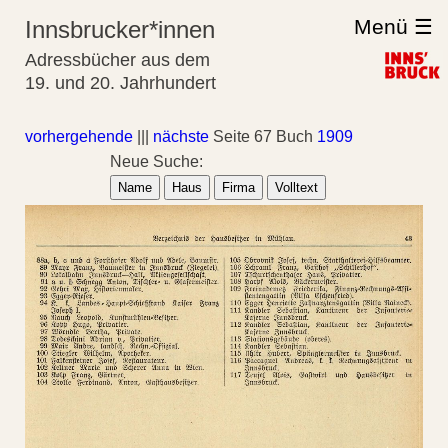
Menü ☰
Innsbrucker*innen
Adressbücher aus dem
19. und 20. Jahrhundert
vorhergehende
|||
nächste
Seite 67 Buch
1909
Neue Suche:
Name
Haus
Firma
Volltext