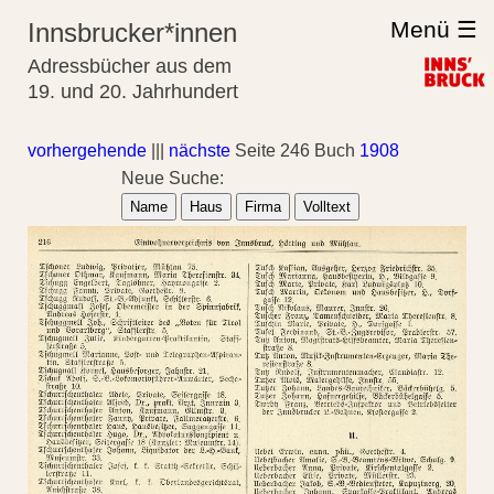
Menü ☰
Innsbrucker*innen
Adressbücher aus dem
19. und 20. Jahrhundert
vorhergehende
|||
nächste
Seite 246 Buch
1908
Neue Suche:
Name
Haus
Firma
Volltext