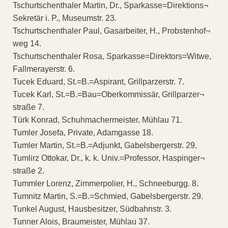
Tschurtschenthaler Martin, Dr., Sparkasse=Direktions¬
Sekretär i. P., Museumstr. 23.
Tschurtschenthaler Paul, Gasarbeiter, H., Probstenhof¬
weg 14.
Tschurtschenthaler Rosa, Sparkasse=Direktors=Witwe,
Fallmerayerstr. 6.
Tucek Eduard, St.=B.=Aspirant, Grillparzerstr. 7.
Tucek Karl, St.=B.=Bau=Oberkommissär, Grillparzer¬
straße 7.
Türk Konrad, Schuhmachermeister, Mühlau 71.
Tumler Josefa, Private, Adamgasse 18.
Tumler Martin, St.=B.=Adjunkt, Gabelsbergerstr. 29.
Tumlirz Ottokar, Dr., k. k. Univ.=Professor, Haspinger¬
straße 2.
Tummler Lorenz, Zimmerpolier, H., Schneeburgg. 8.
Tumnitz Martin, S.=B.=Schmied, Gabelsbergerstr. 29.
Tunkel August, Hausbesitzer, Südbahnstr. 3.
Tunner Alois, Braumeister, Mühlau 37.