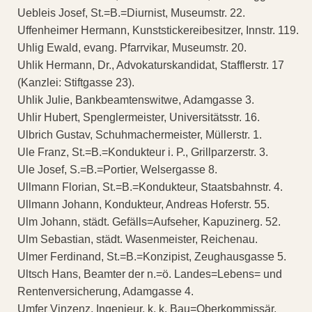
Uebleis Josef, St.=B.=Diurnist, Museumstr. 22.
Uffenheimer Hermann, Kunststickereibesitzer, Innstr. 119.
Uhlig Ewald, evang. Pfarrvikar, Museumstr. 20.
Uhlik Hermann, Dr., Advokaturskandidat, Stafflerstr. 17
(Kanzlei: Stiftgasse 23).
Uhlik Julie, Bankbeamtenswitwe, Adamgasse 3.
Uhlir Hubert, Spenglermeister, Universitätsstr. 16.
Ulbrich Gustav, Schuhmachermeister, Müllerstr. 1.
Ule Franz, St.=B.=Kondukteur i. P., Grillparzerstr. 3.
Ule Josef, S.=B.=Portier, Welsergasse 8.
Ullmann Florian, St.=B.=Kondukteur, Staatsbahnstr. 4.
Ullmann Johann, Kondukteur, Andreas Hoferstr. 55.
Ulm Johann, städt. Gefälls=Aufseher, Kapuzinerg. 52.
Ulm Sebastian, städt. Wasenmeister, Reichenau.
Ulmer Ferdinand, St.=B.=Konzipist, Zeughausgasse 5.
Ultsch Hans, Beamter der n.=ö. Landes=Lebens= und
Rentenversicherung, Adamgasse 4.
Umfer Vinzenz, Ingenieur, k. k. Bau=Oberkommissär,