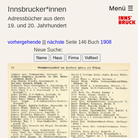
Menü ☰
Innsbrucker*innen
Adressbücher aus dem
19. und 20. Jahrhundert
vorhergehende
|||
nächste
Seite 146 Buch
1908
Neue Suche:
Name
Haus
Firma
Volltext