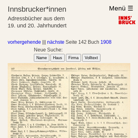
Menü ☰
Innsbrucker*innen
Adressbücher aus dem
19. und 20. Jahrhundert
vorhergehende
|||
nächste
Seite 142 Buch
1908
Neue Suche:
Name
Haus
Firma
Volltext