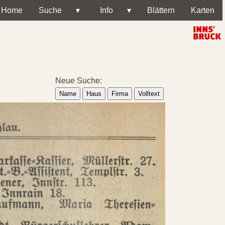
Home
Suche
▾
Info
▾
Blättern
Karten
Neue Suche:
Name
Haus
Firma
Volltext