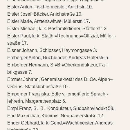
Elsler Anton, Tischlermeister, Anichstr. 10.
Elsler Josef, Bäcker, Anichstraße 10.
Elsler Marie, Arztenswitwe, Müllerstr. 17.
Elsler Michael, k. k. Postamtsdiener, Stafflerstr. 2.
Elsler Paul, k. k. Statth.=Rechnungs=Offizial, Müller¬
straße 17.
Elsner Johann, Schlosser, Haymongasse 3.
Emberger Anton, Buchbinder, Andreas Hoferstr. 5.
Emberger Hermann, S.=B.=Oberkondukteur, Fa¬
brikgasse 7.
Emmer Johann, Generalsekretär des D. Oe. Alpen¬
vereins, Staatsbahnstraße 10.
Emperger Franziska, Edle v., emeritierte Sprach¬
lehrerin, Margarethenplatz 6.
Empl Franz, S.=B.=Kondukteur, Südbahnviadukt 58.
End Maximilian, Kommis, Neuhauserstraße 12.
Ender Gebhard, k. k. Gend.=Wachtmeister, Andreas