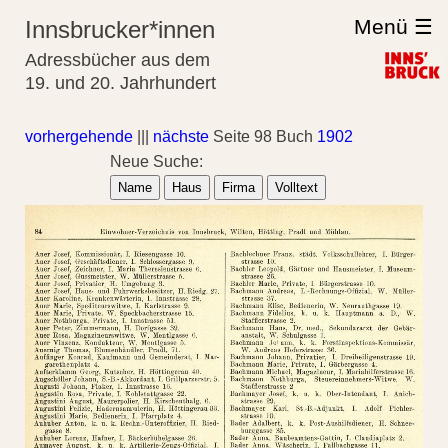
Menü ☰
Innsbrucker*innen
Adressbücher aus dem
19. und 20. Jahrhundert
vorhergehende
|||
nächste
Seite 98 Buch
1902
Neue Suche:
Name
Haus
Firma
Volltext