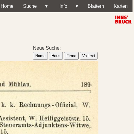
Home
Suche
▾
Info
▾
Blättern
Karten
Neue Suche:
Name
Haus
Firma
Volltext