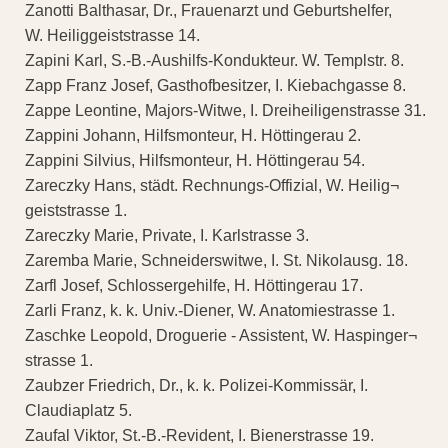
Zanotti Balthasar, Dr., Frauenarzt und Geburtshelfer,
W. Heiliggeiststrasse 14.
Zapini Karl, S.-B.-Aushilfs-Kondukteur. W. Templstr. 8.
Zapp Franz Josef, Gasthofbesitzer, I. Kiebachgasse 8.
Zappe Leontine, Majors-Witwe, I. Dreiheiligenstrasse 31.
Zappini Johann, Hilfsmonteur, H. Höttingerau 2.
Zappini Silvius, Hilfsmonteur, H. Höttingerau 54.
Zareczky Hans, städt. Rechnungs-Offizial, W. Heilig¬
geiststrasse 1.
Zareczky Marie, Private, I. Karlstrasse 3.
Zaremba Marie, Schneiderswitwe, I. St. Nikolausg. 18.
Zarfl Josef, Schlossergehilfe, H. Höttingerau 17.
Zarli Franz, k. k. Univ.-Diener, W. Anatomiestrasse 1.
Zaschke Leopold, Droguerie - Assistent, W. Haspinger¬
strasse 1.
Zaubzer Friedrich, Dr., k. k. Polizei-Kommissär, I.
Claudiaplatz 5.
Zaufal Viktor, St.-B.-Revident, I. Bienerstrasse 19.