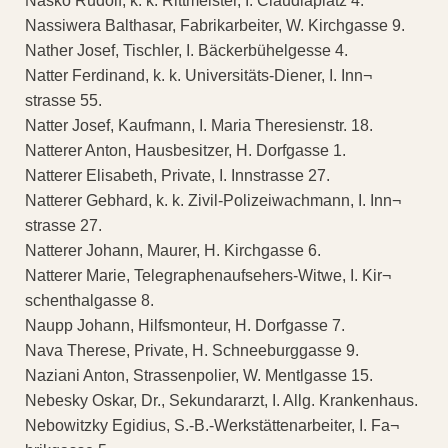
Nasko Rudolf, k. k. Rittmeister, I. Claudiaplatz 4.
Nassiwera Balthasar, Fabrikarbeiter, W. Kirchgasse 9.
Nather Josef, Tischler, I. Bäckerbühelgesse 4.
Natter Ferdinand, k. k. Universitäts-Diener, I. Inn¬
strasse 55.
Natter Josef, Kaufmann, I. Maria Theresienstr. 18.
Natterer Anton, Hausbesitzer, H. Dorfgasse 1.
Natterer Elisabeth, Private, I. Innstrasse 27.
Natterer Gebhard, k. k. Zivil-Polizeiwachmann, I. Inn¬
strasse 27.
Natterer Johann, Maurer, H. Kirchgasse 6.
Natterer Marie, Telegraphenaufsehers-Witwe, I. Kir¬
schenthalgasse 8.
Naupp Johann, Hilfsmonteur, H. Dorfgasse 7.
Nava Therese, Private, H. Schneeburggasse 9.
Naziani Anton, Strassenpolier, W. Mentlgasse 15.
Nebesky Oskar, Dr., Sekundararzt, I. Allg. Krankenhaus.
Nebowitzky Egidius, S.-B.-Werkstättenarbeiter, I. Fa¬