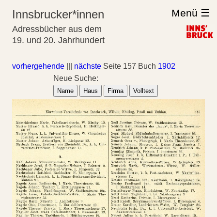
Menü ☰
Innsbrucker*innen
Adressbücher aus dem
19. und 20. Jahrhundert
vorhergehende
|||
nächste
Seite 157 Buch
1902
Neue Suche:
Name
Haus
Firma
Volltext