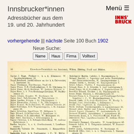
Menü ☰
Innsbrucker*innen
Adressbücher aus dem
19. und 20. Jahrhundert
vorhergehende
|||
nächste
Seite 100 Buch
1902
Neue Suche:
Name
Haus
Firma
Volltext