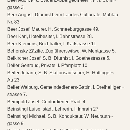
Beer Adolf, k. k. Evidenz-Obergeometer i. P., I. Colin¬
gasse 3.
Beer August, Diurnist beim Landes-Culturrate, Mühlau
Nr. 83.
Beer Josef, Maurer, H. Schneeburggasse 49.
Beer Karl, Hotelbesiter, I. Bahnstrasse 28.
Beer Klemens, Buchhalter, I. Karlstrasse 11
Behensky Zäzilie, Zugführerswitwe, W. Mentgasse 5.
Beikircher Josef, S. B. Diurnist, I. Goethestrasse 5.
Beiler Gertraud, Private, I. Pfarrplatz 10
Beiler Johann, S. B. Stationsaufseher, H. Höttinger¬
Au 23.
Beiler Walburg, Gemeindedieners-Gattin, I. Dreiheiligen¬
strasse 7.
Beimpold Josef, Contordiener, Pradl 4.
Beinstingl Luise, städt, Lehrerin, I. Innrain 27.
Beinstingl Michael, S. B. Kondukteur, W. Neurauth¬
gasse 9.