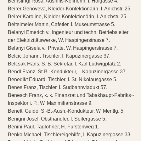
Beinsting! Rosa, Aushilfs-Kellnerin, I. Hofgasse 4.
Beirer Genoveva, Kleider-Konfektionärin, I. Anichstr. 25.
Beirer Karoline, Kleider-Konfektionärin, I. Anichstr. 25.
Beitelmeier Martin, Cafetier, I. Museumstrasse 5.
Belanyi Emerich v., Ingenieur und techn. Betriebsleiter
der Elektrizitätswerke, W. Haspingerstrasse 7.
Belanyi Gisela v., Private, W. Haspingerstrasse 7.
Belcic Johann, Tischler, I. Kapuzinergasse 37.
Belcsak Hans, S. B. Sekretär, I. Karl Ludwigplatz 2.
Bendl Franz, St-B.-Kondukteur, I. Kapuzinergasse 37.
Benedikt Eduard, Tischler, I. St. Nikolausgasse 5.
Benes Franz, Tischler, I. Südbahnviadukt 57.
Benesch Franz, k. k. Finanzrat und Tabakhaupt-Fabriks¬
Inspektor i. P., W. Maximilianstrasse 9.
Benetti Guido, S.-B.-Aush.-Kondukteur, W. Mentlg. 5.
Benigni Josef, Obsthändler, I. Seilergasse 5.
Benini Paul, Taglöhner, H. Fürstenweg 1.
Benko Michael, Tischlereigehilfe, I. Kapuzinergasse 33.