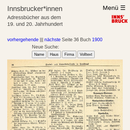
Menü ☰
Innsbrucker*innen
Adressbücher aus dem
19. und 20. Jahrhundert
vorhergehende
|||
nächste
Seite 36 Buch
1900
Neue Suche:
Name
Haus
Firma
Volltext