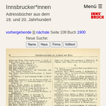
Menü ☰
Innsbrucker*innen
Adressbücher aus dem
19. und 20. Jahrhundert
vorhergehende
|||
nächste
Seite 108 Buch
1900
Neue Suche:
Name
Haus
Firma
Volltext