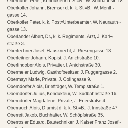
Oberhuber Peter, Kondukteur d. S.=B., W. Südbahnstr. 18.
Oberkofler Johann, Bremser d. k. k. St.=B., W. Mentl¬
gasse 14.
Oberkofler Peter, k. k. Post=Unterbeamter, W. Neurauth¬
gasse 13.
Oberländer Albert, Dr., k. k. Regiments=Arzt, J. Karl¬
straße 3.
Oberlechner Josef, Hausknecht, J. Riesengasse 13.
Oberleitner Johann, Kopist, J. Anichstraße 10.
Oberlindober Alois, Privatier, I. Anichstraße 30.
Obermeier Ludwig, Gasthofbesitzer, J. Fuggergasse 2.
Obermayr Marie, Private, J. Colingasse 9.
Oberndorfer Alois, Briefträger, W. Templstraße 1.
Oberndorfer Julius, Kondukteur, W. Südbahnstraße 16.
Oberndorfer Magdalene, Private, J. Erlerstraße 4.
Oberrauch Alois, Diurnist d. k. k. St.=B., J. Innstraße 47.
Oberreit Jakob, Buchhalter, W. Schöpfstraße 35.
Oberrosler Eduard, Bautechniker, J. Kaiser Franz Josef¬