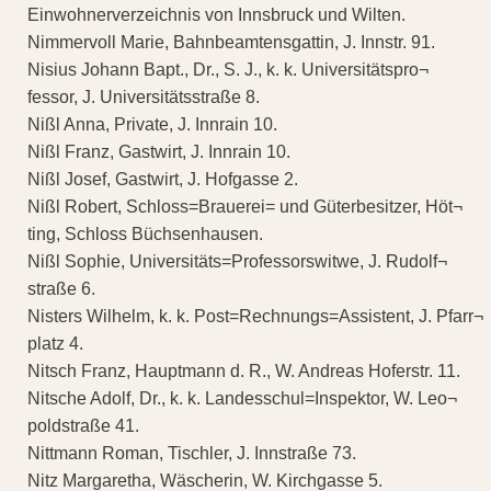
Einwohnerverzeichnis von Innsbruck und Wilten.
Nimmervoll Marie, Bahnbeamtensgattin, J. Innstr. 91.
Nisius Johann Bapt., Dr., S. J., k. k. Universitätspro¬
fessor, J. Universitätsstraße 8.
Nißl Anna, Private, J. Innrain 10.
Nißl Franz, Gastwirt, J. Innrain 10.
Nißl Josef, Gastwirt, J. Hofgasse 2.
Nißl Robert, Schloss=Brauerei= und Güterbesitzer, Höt¬
ting, Schloss Büchsenhausen.
Nißl Sophie, Universitäts=Professorswitwe, J. Rudolf¬
straße 6.
Nisters Wilhelm, k. k. Post=Rechnungs=Assistent, J. Pfarr¬
platz 4.
Nitsch Franz, Hauptmann d. R., W. Andreas Hoferstr. 11.
Nitsche Adolf, Dr., k. k. Landesschul=Inspektor, W. Leo¬
poldstraße 41.
Nittmann Roman, Tischler, J. Innstraße 73.
Nitz Margaretha, Wäscherin, W. Kirchgasse 5.