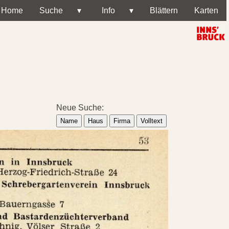
Home
Suche
▾
Info
▾
Blättern
Karten
Neue Suche:
Name
Haus
Firma
Volltext