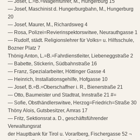
— Josef, L.=B.=Wagenführer, M., Hungerburg 15
— Josef, Maschinist d. Hungerburgbahn, M., Hungerburg
20
— Josef, Maurer, M., Richardsweg 4
— Rosa, Polizei=Revierinspektorswitwe, Neurauthgasse 1
— Rudolf, städt. Religionslehrer für Volks= u. Hilfsschule,
Bozner Platz 7
Thönig Anton, L.=B.=Fahrdienstleiter, Liebeneggstraße 2
— Babette, Stickerin, Südbahnstraße 16
— Franz, Spezialarbeiter, Höttinger Gasse 4
— Heinrich, Installationsgehilfe, Hofgasse 10
— Josef, B.=B.=Oberschaffner i. R., Bienerstraße 21
— Otto, Baumeister und Stadtrat, Innstraße 21 #=
— Sofie, Obsthändlerswitwe, Herzog=Friedrich=Straße 30
Thöny Alois, Gutsbesitzer, Amras 17
— Fritz, Sektionsrat a. D., geschäftsführender
Verwaltungsrat
der Hauptbank für Tirol u. Vorarlberg, Fischergasse 52 ¬