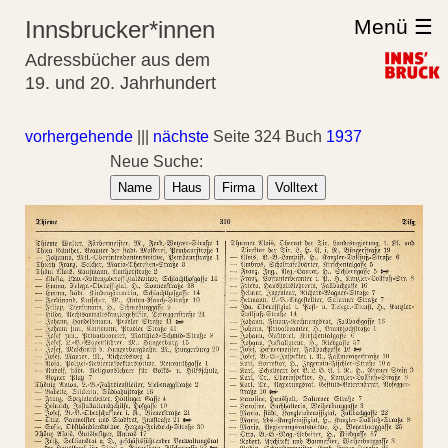
Menü ☰
Innsbrucker*innen
Adressbücher aus dem
19. und 20. Jahrhundert
vorhergehende
|||
nächste
Seite 324 Buch
1937
Neue Suche:
Name
Haus
Firma
Volltext