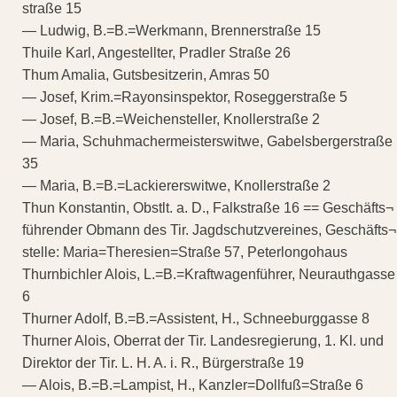
straße 15
— Ludwig, B.=B.=Werkmann, Brennerstraße 15
Thuile Karl, Angestellter, Pradler Straße 26
Thum Amalia, Gutsbesitzerin, Amras 50
— Josef, Krim.=Rayonsinspektor, Roseggerstraße 5
— Josef, B.=B.=Weichensteller, Knollerstraße 2
— Maria, Schuhmachermeisterswitwe, Gabelsbergerstraße
35
— Maria, B.=B.=Lackiererswitwe, Knollerstraße 2
Thun Konstantin, Obstlt. a. D., Falkstraße 16 == Geschäfts¬
führender Obmann des Tir. Jagdschutzvereines, Geschäfts¬
stelle: Maria=Theresien=Straße 57, Peterlongohaus
Thurnbichler Alois, L.=B.=Kraftwagenführer, Neurauthgasse
6
Thurner Adolf, B.=B.=Assistent, H., Schneeburggasse 8
Thurner Alois, Oberrat der Tir. Landesregierung, 1. Kl. und
Direktor der Tir. L. H. A. i. R., Bürgerstraße 19
— Alois, B.=B.=Lampist, H., Kanzler=Dollfuß=Straße 6