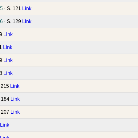
5 ·
S. 121
Link
6 ·
S. 129
Link
79
Link
91
Link
59
Link
78
Link
 215
Link
. 184
Link
. 207
Link
Link
Link