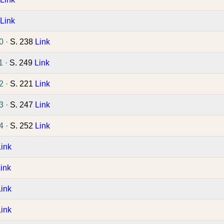
Link
0 ·
S. 238
Link
1 ·
S. 249
Link
2 ·
S. 221
Link
3 ·
S. 247
Link
4 ·
S. 252
Link
Link
ink
Link
Link