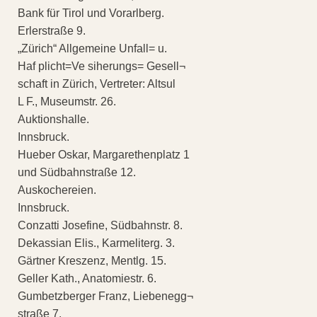
Bank für Tirol und Vorarlberg.
Erlerstraße 9.
„Zürich“ Allgemeine Unfall= u.
Haf plicht=Ve siherungs= Gesell¬
schaft in Zürich, Vertreter: Altsul
L F., Museumstr. 26.
Auktionshalle.
Innsbruck.
Hueber Oskar, Margarethenplatz 1
und Südbahnstraße 12.
Auskochereien.
Innsbruck.
Conzatti Josefine, Südbahnstr. 8.
Dekassian Elis., Karmeliterg. 3.
Gärtner Kreszenz, Mentlg. 15.
Geller Kath., Anatomiestr. 6.
Gumbetzberger Franz, Liebenegg¬
straße 7.