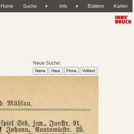
Home
Suche
▾
Info
▾
Blättern
Karten
Neue Suche:
Name
Haus
Firma
Volltext