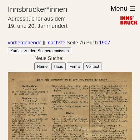
Menü ☰
Innsbrucker*innen
Adressbücher aus dem
19. und 20. Jahrhundert
vorhergehende
|||
nächste
Seite 76 Buch
1907
Zurück zu den Suchergebnissen
Neue Suche:
Name
Haus
Firma
Volltext