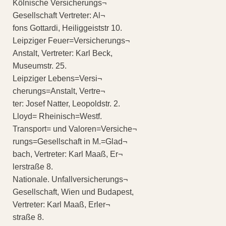
Kölnische Versicherungs¬
Gesellschaft Vertreter: Al¬
fons Gottardi, Heiliggeiststr 10.
Leipziger Feuer=Versicherungs¬
Anstalt, Vertreter: Karl Beck,
Museumstr. 25.
Leipziger Lebens=Versi¬
cherungs=Anstalt, Vertre¬
ter: Josef Natter, Leopoldstr. 2.
Lloyd= Rheinisch=Westf.
Transport= und Valoren=Versiche¬
rungs=Gesellschaft in M.=Glad¬
bach, Vertreter: Karl Maaß, Er¬
lerstraße 8.
Nationale. Unfallversicherungs¬
Gesellschaft, Wien und Budapest,
Vertreter: Karl Maaß, Erler¬
straße 8.