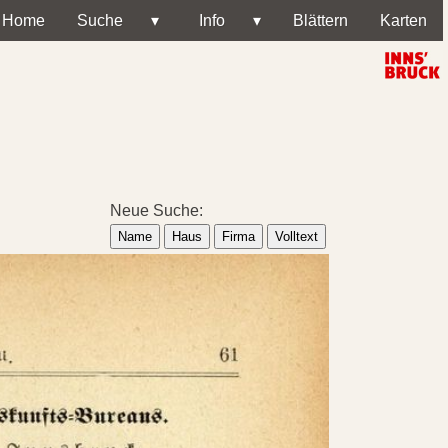
Home
Suche
▾
Info
▾
Blättern
Karten
Neue Suche:
Name
Haus
Firma
Volltext