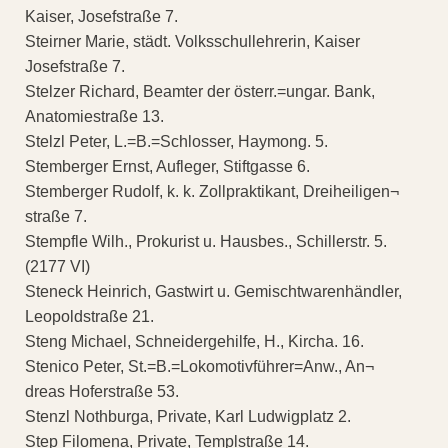
Kaiser, Josefstraße 7.
Steirner Marie, städt. Volksschullehrerin, Kaiser
Josefstraße 7.
Stelzer Richard, Beamter der österr.=ungar. Bank,
Anatomiestraße 13.
Stelzl Peter, L.=B.=Schlosser, Haymong. 5.
Stemberger Ernst, Aufleger, Stiftgasse 6.
Stemberger Rudolf, k. k. Zollpraktikant, Dreiheiligen¬
straße 7.
Stempfle Wilh., Prokurist u. Hausbes., Schillerstr. 5.
(2177 VI)
Steneck Heinrich, Gastwirt u. Gemischtwarenhändler,
Leopoldstraße 21.
Steng Michael, Schneidergehilfe, H., Kircha. 16.
Stenico Peter, St.=B.=Lokomotivführer=Anw., An¬
dreas Hoferstraße 53.
Stenzl Nothburga, Private, Karl Ludwigplatz 2.
Step Filomena, Private, Templstraße 14.