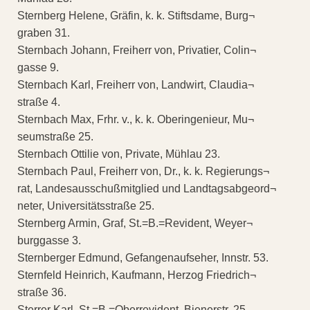
Sternberg Helene, Gräfin, k. k. Stiftsdame, Burg¬
graben 31.
Sternbach Johann, Freiherr von, Privatier, Colin¬
gasse 9.
Sternbach Karl, Freiherr von, Landwirt, Claudia¬
straße 4.
Sternbach Max, Frhr. v., k. k. Oberingenieur, Mu¬
seumstraße 25.
Sternbach Ottilie von, Private, Mühlau 23.
Sternbach Paul, Freiherr von, Dr., k. k. Regierungs¬
rat, Landesausschußmitglied und Landtagsabgeord¬
neter, Universitätsstraße 25.
Sternberg Armin, Graf, St.=B.=Revident, Weyer¬
burggasse 3.
Sternberger Edmund, Gefangenaufseher, Innstr. 53.
Sternfeld Heinrich, Kaufmann, Herzog Friedrich¬
straße 36.
Sterrer Karl, St.=B.=Oberrevident, Bienerstr. 25.