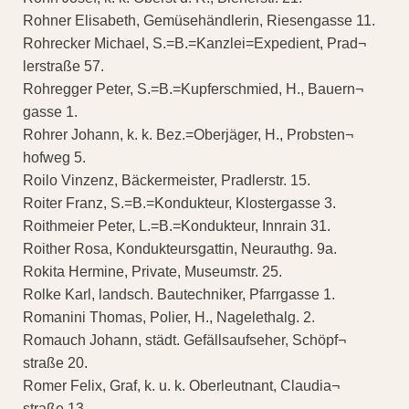
Rohner Elisabeth, Gemüsehändlerin, Riesengasse 11.
Rohrecker Michael, S.=B.=Kanzlei=Expedient, Prad¬
lerstraße 57.
Rohregger Peter, S.=B.=Kupferschmied, H., Bauern¬
gasse 1.
Rohrer Johann, k. k. Bez.=Oberjäger, H., Probsten¬
hofweg 5.
Roilo Vinzenz, Bäckermeister, Pradlerstr. 15.
Roiter Franz, S.=B.=Kondukteur, Klostergasse 3.
Roithmeier Peter, L.=B.=Kondukteur, Innrain 31.
Roither Rosa, Kondukteursgattin, Neurauthg. 9a.
Rokita Hermine, Private, Museumstr. 25.
Rolke Karl, landsch. Bautechniker, Pfarrgasse 1.
Romanini Thomas, Polier, H., Nagelethalg. 2.
Romauch Johann, städt. Gefällsaufseher, Schöpf¬
straße 20.
Romer Felix, Graf, k. u. k. Oberleutnant, Claudia¬
straße 13.