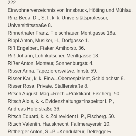
222
Einwohnerverzeichnis von Innsbruck, Hötting und Mühlau.
Rinz Beda, Dr., S. I., k. k. Universitätsprofessor,
Universitätsstraße 8.
Rinnerthaler Franz, Fleischhauer, Mentlgasse 18a.
Rippl Anton, Musiker, H., Dorfgasse 1.
Riß Engelbert, Fiaker, Amthorstr. 36.
Riß Johann, Lohnkutscher, Mentlgasse 18.
Rißer Anton, Monteur, Sonnenburgstr. 4.
Risser Anna, Tapeziererswitwe, Innstr. 59.
Risser Karl, k. k. Finw.=Oberrespizient, Schidlachstr. 8.
Risser Rosa, Private, Stafflerstraße 8.
Ritsch August, Mag,=Rech.=Praktikant, Fischerg. 50.
Ritsch Alois, k. k. Evidenzhaltungs=Inspektor i. P.,
Andreas Hoferstraße 36.
Ritsch Eduard, k. k. Zollrevident i. P., Fischerg. 50.
Ritsch Valentin, Hausknecht, Fallmerayerstr. 10.
Rittberger Anton, S.=B.=Kondukteur, Defregger¬