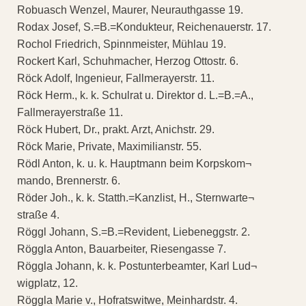
Robuasch Wenzel, Maurer, Neurauthgasse 19.
Rodax Josef, S.=B.=Kondukteur, Reichenauerstr. 17.
Rochol Friedrich, Spinnmeister, Mühlau 19.
Rockert Karl, Schuhmacher, Herzog Ottostr. 6.
Röck Adolf, Ingenieur, Fallmerayerstr. 11.
Röck Herm., k. k. Schulrat u. Direktor d. L.=B.=A.,
Fallmerayerstraße 11.
Röck Hubert, Dr., prakt. Arzt, Anichstr. 29.
Röck Marie, Private, Maximilianstr. 55.
Rödl Anton, k. u. k. Hauptmann beim Korpskom¬
mando, Brennerstr. 6.
Röder Joh., k. k. Statth.=Kanzlist, H., Sternwarte¬
straße 4.
Röggl Johann, S.=B.=Revident, Liebeneggstr. 2.
Röggla Anton, Bauarbeiter, Riesengasse 7.
Röggla Johann, k. k. Postunterbeamter, Karl Lud¬
wigplatz, 12.
Röggla Marie v., Hofratswitwe, Meinhardstr. 4.