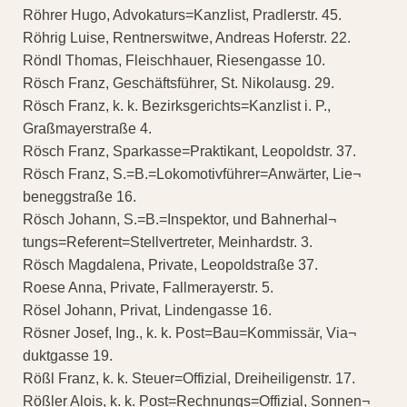
Röhrer Hugo, Advokaturs=Kanzlist, Pradlerstr. 45.
Röhrig Luise, Rentnerswitwe, Andreas Hoferstr. 22.
Röndl Thomas, Fleischhauer, Riesengasse 10.
Rösch Franz, Geschäftsführer, St. Nikolausg. 29.
Rösch Franz, k. k. Bezirksgerichts=Kanzlist i. P.,
Graßmayerstraße 4.
Rösch Franz, Sparkasse=Praktikant, Leopoldstr. 37.
Rösch Franz, S.=B.=Lokomotivführer=Anwärter, Lie¬
beneggstraße 16.
Rösch Johann, S.=B.=Inspektor, und Bahnerhal¬
tungs=Referent=Stellvertreter, Meinhardstr. 3.
Rösch Magdalena, Private, Leopoldstraße 37.
Roese Anna, Private, Fallmerayerstr. 5.
Rösel Johann, Privat, Lindengasse 16.
Rösner Josef, Ing., k. k. Post=Bau=Kommissär, Via¬
duktgasse 19.
Rößl Franz, k. k. Steuer=Offizial, Dreiheiligenstr. 17.
Rößler Alois, k. k. Post=Rechnungs=Offizial, Sonnen¬