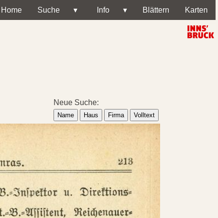
Home
Suche
▾
Info
▾
Blättern
Karten
Neue Suche:
Name
Haus
Firma
Volltext