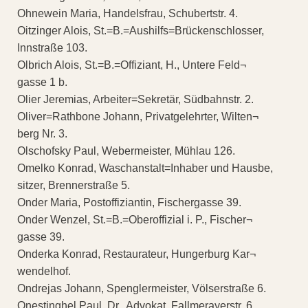
Ohnewein Maria, Handelsfrau, Schubertstr. 4.
Oitzinger Alois, St.=B.=Aushilfs=Brückenschlosser,
Innstraße 103.
Olbrich Alois, St.=B.=Offiziant, H., Untere Feld¬
gasse 1 b.
Olier Jeremias, Arbeiter=Sekretär, Südbahnstr. 2.
Oliver=Rathbone Johann, Privatgelehrter, Wilten¬
berg Nr. 3.
Olschofsky Paul, Webermeister, Mühlau 126.
Omelko Konrad, Waschanstalt=Inhaber und Hausbe,
sitzer, Brennerstraße 5.
Onder Maria, Postoffiziantin, Fischergasse 39.
Onder Wenzel, St.=B.=Oberoffizial i. P., Fischer¬
gasse 39.
Onderka Konrad, Restaurateur, Hungerburg Kar¬
wendelhof.
Ondrejas Johann, Spenglermeister, Völserstraße 6.
Onestinghel Paul, Dr., Advokat, Fallmerayerstr. 6.